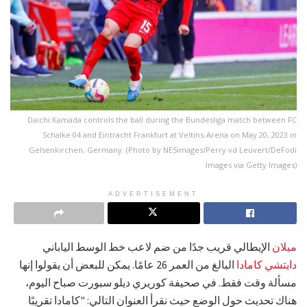
Daichi Kamada controls the ball during the Bundesliga match between FC
Schalke 04 and Eintracht Frankfurt at Veltins-Arena on May 20, 2023 in
Gelsenkirchen, Germany. (Photo by NESimages/Perry vd Leuvert/DeFodi
Images via Getty Images)
ADVERTISEMENT
ميلان
الإيطالي قريب جدًا من ضم لاعب خط الوسط الياباني
دايتشي كامادا
البالغ من العمر 26 عامًا. يمكن للبعض أن يقولوا إنها
مسألة وقت فقط. في صحيفة كوريري ديلو سبورت صباح اليوم،
هناك تحديث حول الوضع حيث نقرأ العنوان التالي: "كامادا تقريبًا