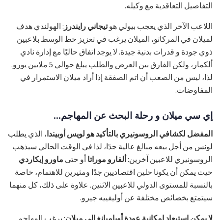
التفاصيل التعاقدية مع وكيله.
اللاعب الآخر الذي يعجب بيولي هو
تيجاني رايندرز
: الهولندي هدف
لميلان في المركاتو، الميلان يرغب في تعزيز خط الوسط بلاعبين
ذوي جودة و قدرات بدنية جيدة. لا يوجد اتفاق حاليًا مع إدارة نادي
ألكمار، ولكن الفارق بين العرض والطلب يبلغ حوالي 5 ملايين يورو.
لذا، ليس من الصعب أن اتم الصفقة إذا أراد ميلان الاستمرار في
المفاوضات.
إي سي ميلان و رحلة البحث عن المهاجم...
المفضل لكشافي الروسونيري بالتأكيد هو لويس أوبيندا
، الذي يطلب
لونس من أجل بيعه مبالغ عالية جدًا، لذا في الوقت الحالي سيذهب
الروسونيري للاعبين آخرين:
ألفارو موراتا
أو حتى
ماورو إيكاردي
حيث يمكن أن يكونا حلين اقتصاديين جدًا ومثيرين للاهتمام، خاصة
بالنسبة للمستوى الدولي للاعبين الاثنين. علاوة على ذلك، كل منهما
سيتمتع بخصائص مختلفة عن أوليفييه جيرو.
لا يمكن
استبعاد إمكانية عودة أوباميانغ إلى ميلان
: يرغب المهاجم