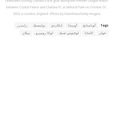
celebrates scoring Chelsea's first goal during the Premier League match
between Crystal Palace and Chelsea FC at Selhurst Park on October 01,
2022 in London, England. (Photo by Visionhaus/Getty Images)
Tags:
أوباميانج
أوبيندا
ايكاردي
بوليسيك
رايندرز
غولر
كامادا
لوفتوس-شيك
لوكا روميرو
ميلان