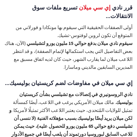
قرر نادي
إي سي ميلان
تسريع ملفات سوق
الانتقالات...
أولى الصفقات الحقيقية التي سيقوم بها مونكادا و فورلاني من
المتوقع أن تكون لروبن لوفتوس-تشيك.
سيقوم نادي ميلان بدفع حوالي 15 مليون يورو لتشيلسي
(الآن، هناك
بعض التفاصيل التي يجب استكمالها لإتمام الصفقة)، و قد انتظر
اللاعب ميلان لما يقارب الشهر، حيث كان لديه اتفاق مسبق مع
المديرين السابقين مالديني وماسارا.
إي سي ميلان في مفاوضات لضم كريستيان بوليسيك...
نادي الروسونيري في إتصالات مع تشيلسي بشأن كريستيان
بوليسيك
. مالك ميلان الأمريكي يرغب في اللاعب، أيضًا كمسألة
تمثيل للولايات المُتحدى، حيث يعتبر اللاعب الأكثر تمثيلًا لأمريكا.
و
لكن ميلان يريد أيضًا بوليسيك بسبب مؤهلاته الفنية (لا ننسى أن
تشيلسي دفع حوالي 65 مليون يورو للحصول عليه)، حيث يمكن
للاعب السابق لبوروسيا دورتموند أن يلعب أيضًا في جميع الأدوار