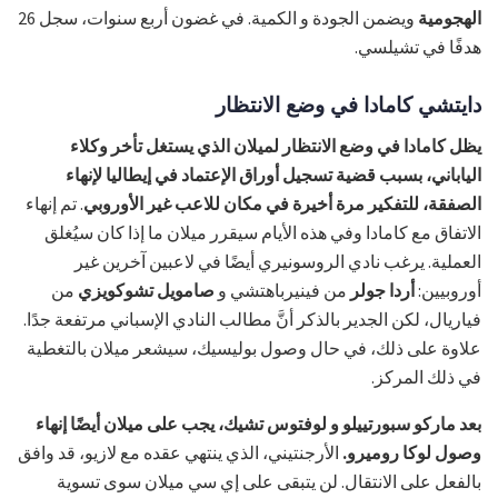
الهجومية
ويضمن الجودة و الكمية. في غضون أربع سنوات، سجل 26
هدفًا في تشيلسي.
دايتشي كامادا في وضع الانتظار
يظل كامادا في وضع الانتظار لميلان الذي يستغل تأخر وكلاء
الياباني، بسبب قضية تسجيل أوراق الإعتماد في إيطاليا لإنهاء
الصفقة، للتفكير مرة أخيرة في مكان للاعب غير الأوروبي
. تم إنهاء
الاتفاق مع كامادا وفي هذه الأيام سيقرر ميلان ما إذا كان سيُغلق
العملية. يرغب نادي الروسونيري أيضًا في لاعبين آخرين غير
أوروبيين:
أردا جولر
من فينيرباهتشي و
صامويل تشوكويزي
من
فياريال، لكن الجدير بالذكر أنَّ مطالب النادي الإسباني مرتفعة جدًا.
علاوة على ذلك، في حال وصول بوليسيك، سيشعر ميلان بالتغطية
في ذلك المركز.
بعد ماركو سبورتييلو و لوفتوس تشيك، يجب على ميلان أيضًا إنهاء
وصول لوكا روميرو.
الأرجنتيني، الذي ينتهي عقده مع لازيو، قد وافق
بالفعل على الانتقال. لن يتبقى على إي سي ميلان سوى تسوية