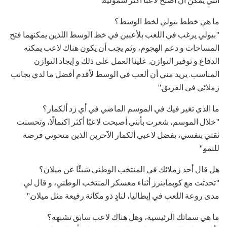
ما هي خطط بيولي لخط الوسط؟
"بيولي يرغب في اللعب بلأعبين في خط الوسط اللذين يمكنهما فتح
المساحات و دعم الهجوم، وثم يجب أن يكون هناك لاعب يمكنه
الدفاع و توفير التوازن. علينا العمل على ذلك و إيجاد التوازن
المناسب. يريد مني أن ألعب في الوسط لأقدم أفضل ما لدي بجانب
زملائي في الفريق."
ما الذي تغير فيك في الموسم الماضي في أي زد ألكمار؟
"خلال الموسم، شعرت بأنني أصبحت لاعبًا أكثر اكتمالًا، وتحسنت
ثقتي بنفسي، بفضل لاعبي ألكمار الآخرين الذين منحوني فرصة
للنمو."
هل قال أحد زملائك في المنتخب الوطني شيئًا عن ميلان؟
"تحدثت مع كوبماينرز أثناء معسكر المنتخب الوطني، و قال لي
مدى روعة اللعب في إيطاليا، لنادٍ ذو مكانة رفيعة مثل ميلان."
ما هي سماتك الرئيسية، وهل هناك لاعب سابق تشبهه؟