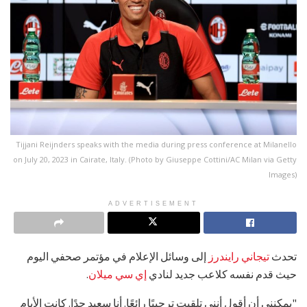
Tijjani Reijnders speaks with the media during press conference at Milanello
on July 20, 2023 in Cairate, Italy. (Photo by Giuseppe Cottini/AC Milan via Getty
Images)
ADVERTISEMENT
تحدث
تيجاني رايندرز
إلى وسائل الإعلام في مؤتمر صحفي اليوم
حيث قدم نفسه كلاعب جديد لنادي
إي سي ميلان
.
"يمكنني أن أقول أنني تلقيت ترحيبًا رائعًا. أنا سعيد جدًا. كانت الأيام