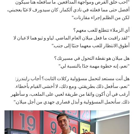
"أحب خلق الفرص ومواجهة المدافعين. ما سأفعله هنا سيكون
أفضل حتى مما فعلته في نادي ألكمار. كان سيدورف لاعبًا يعجبني،
لكن من الظلم إجراء مقارنات."
أي الزملاء تتطلع للعب معهم؟
"لقد راقبت ما فعل ميلان العام الماضي. لياو و ثيو هما لاعبان لا
أطوق الانتظار للعب معهما جنبًا إلى جنب."
هل ميلان هو نقطة التحول في مسيرتك؟
"نعم، إنه خطوة مهمة جدًا بالنسبة لي."
هل أنت مستعد لتحمل مسؤولية ركلات الثابت؟ أجاب رايندرز:
"نعم، سأفعل ذلك بطريقتي. ومع ذلك، لا أخشى القيام بأخطاء.
أرغب في أن أكون واثقا من طريقة لعبي على الملعب، و سأظهر
ذلك. سأتحمل المسؤولية و أبذل قصارى جهدي من أجل ميلان."