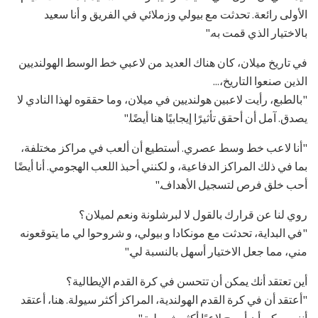
الأولى رائعة. تحدثت مع بيولي وزملائي في الفريق و أنا سعيد
بالاختيار الذي قمت به."
في تاريخ ميلان، كان هناك العديد من لاعبي خط الوسط الهولنديين
الذين صنعوا التاريخ،...
"بالطبع، رأيت لاعبين هولنديين في ميلان، وما حققوه لهذا النادي لا
يصدق. آمل أن أحقق تأثيرًا إيجابيًا هنا أيضًا."
"أنا لاعب خط وسط عصري. أستطيع أن ألعب في مراكز مختلفة،
بما في ذلك المراكز الدفاعية، و لكنني أحبذ اللعب الهجومي. أنا أيضًا
أحب خلق فرص لتسجيل الأهداف."
روي لنا عن قرارك بالقول لا لبرشلونة ونعم لميلان؟
"في البداية، تحدثت مع مونكادا و بيولي، و شروحوا لي ما يتوقعونه
مني، مما جعل الاختيار أسهل بالنسبة لي."
أين تعتقد أنك يمكن أن تتحسن في كرة القدم الإيطالية؟
"أعتقد أن في كرة القدم الهولندية، المراكز أكثر سيولة. هنا، أعتقد
أنني يمكن أن أصبح لاعبًا أكثر شمولية."