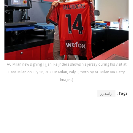
AC Milan new signing Tijjani Reijnders shows his jersey during his visit at
Casa Milan on July 18, 2023 in Milan, Italy. (Photo by AC Milan via Getty
Images)
Tags:
رايندرز