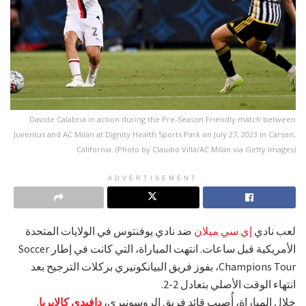
Davide Calabria in action during the Pre-Season Friendly match between
Juventus and AC Milan at Dignity Health Sports Park on July 27, 2023 in Carson,
California. (Photo by Claudio Villa/AC Milan via Getty Images)
ADVERTISEMENT
لعب نادي
إي سي ميلان
ضد نادي يوفنتوس في الولايات المتحدة
الأمريكية قبل ساعات. انتهت المباراة، التي كانت في إطار Soccer
Champions Tour، بفوز فريق البيانكونيري بركلات الترجيح بعد
انتهاء الوقت الأصلي بتعادل 2-2.
خلال المباراة، أُصيب قائد فريق الروسونيري،
دافيدي كالابريا
.