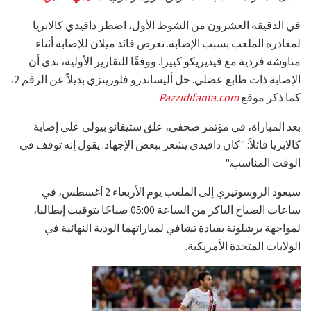
في الدقيقة العشرون من الشوط الأول، اضطر دافيدي كالابريا
لمغادرة الملعب بسبب الإصابة. تعرض قائد ميلان للإصابة أثناء
مناوشة فردية مع فيديريكو كييزا. ووفقًا للتقارير الأولية، بدى أن
الإصابة ذات طابع عضلي. حل أليساندرو فلورينزي بديلاً عن الرقم 2،
كما ذكر موقع
Pazzidifanta.com
.
بعد المباراة، في مؤتمر صحفي، علق ستيفانو بيولي على إصابة
كالابريا قائلاً: "كان دافيدي يشعر ببعض الإجهاد. يقول إنه توقف في
الوقت المناسب."
سيعود الروسونيري إلى الملعب يوم الأربعاء 2 أغسطس، في
ساعات الصباح الباكر من الساعة 05:00 صباحًا بتوقيت إيطاليا،
لمواجهة برشلونة بقيادة تشافي لمباراتهما الودية النهائية في
الولايات المتحدة الأمريكية.