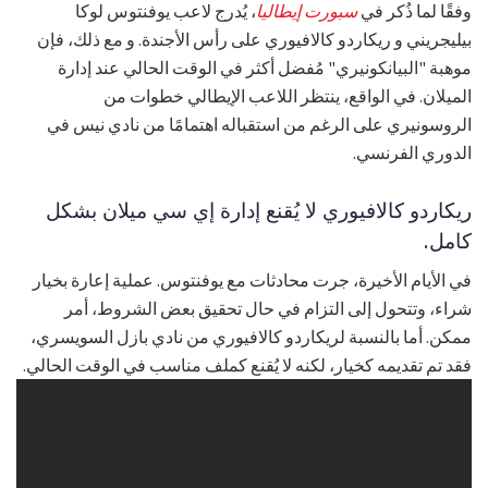
وفقًا لما ذُكر في
سبورت إيطاليا
، يُدرج لاعب يوفنتوس لوكا
بيليجريني و ريكاردو كالافيوري على رأس الأجندة. و مع ذلك، فإن
موهبة "البيانكونيري" مُفضل أكثر في الوقت الحالي عند إدارة
الميلان. في الواقع، ينتظر اللاعب الإيطالي خطوات من
الروسونيري على الرغم من استقباله اهتمامًا من نادي نيس في
الدوري الفرنسي.
ريكاردو كالافيوري لا يُقنع إدارة إي سي ميلان بشكل
كامل.
في الأيام الأخيرة، جرت محادثات مع يوفنتوس. عملية إعارة بخيار
شراء، وتتحول إلى التزام في حال تحقيق بعض الشروط، أمر
ممكن. أما بالنسبة لريكاردو كالافيوري من نادي بازل السويسري،
فقد تم تقديمه كخيار، لكنه لا يُقنع كملف مناسب في الوقت الحالي.