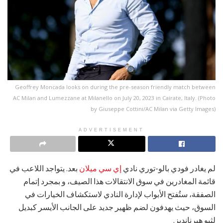
Geoffrey Moncada looks on during the pre-season friendly match between
AC Milan and Lumezzane at Milanello on July 20, 2023 in Cairate, Italy. (Photo
by Giuseppe Cottini/AC Milan via Getty Images)
ADVERTISEMENT
لم يغادر فودي بالو-توري نادي
إي سي ميلان
بعد. يتواجد اللاعب في
قائمة المغادرين في سوق الانتقالات هذا الصيف، و بمجرد إتمام
الصفقة، ستُفتح الأبواب لإدارة النادي لاستكشاف الخيارات في
السوق، حيث يهدفون لضم ظهير جديد على الجانب الأيسر كبديل
لثيو هيرنانديز.