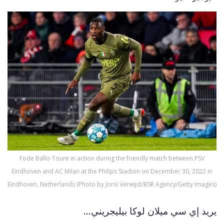
Fode Ballo-Toure in action during the friendly match between PSV
Eindhoven and AC Milan at the Philips Stadion on December 30, 2022 in
Eindhoven, Netherlands (Photo by Joris Verwijst/BSR Agency/Getty Images)
يريد إي سي ميلان لوكا بيليجريني...