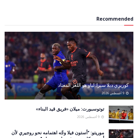
Recommended
كوريري ديلا سيرا: لياو هو اللغز المعتاد
9 أغسطس 2026
توتوسبورت: ميلان «فريق قيد البناء»
9 أغسطس 2026
موريتو: “أستون فيلا وجّه اهتمامه نحو روجيري لأن