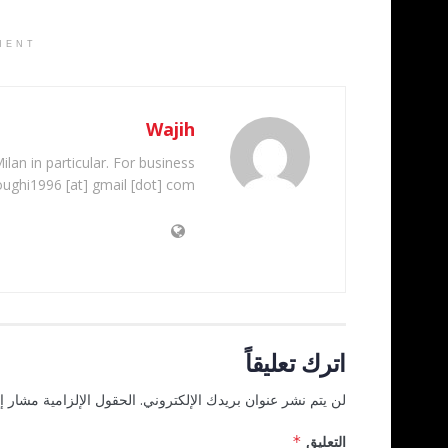
MENT
Wajih
ilan in particular. For business
oughi1996 [at] gmail [dot] com
اترك تعليقاً
لن يتم نشر عنوان بريدك الإلكتروني.
الحقول الإلزامية مشار إل
التعليق
*