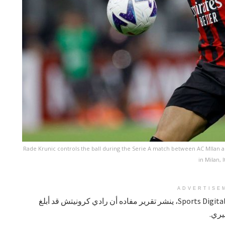
Rade Krunic controls the ball during the Serie A match between AC MIlan 
in Milan,
ADVERTISE
ياجيز سابونجي أوغلو، صحفي تركي من Sports Digitale، ينشر تقرير مفاده أن رادي كرونيتش قد أبلغ
يري.