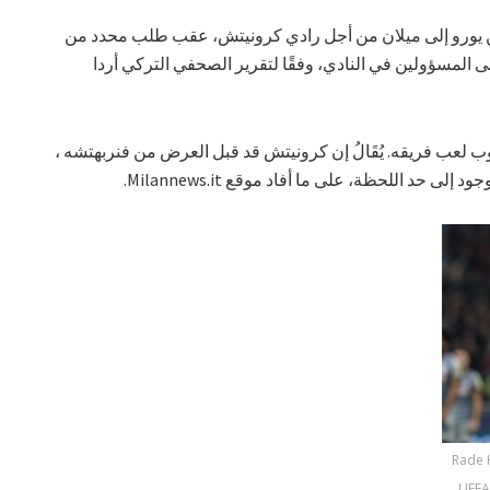
قدم عرضًا جديدًا بقيمة 7 ملايين يورو إلى ميلان من أجل رادي كرونيتش، عقب طلب محدد من
 المسؤولين في النادي، وفقًا لتقرير الصحفي التركي أردا
لعب فريقه. يُقَالُ إن كرونيتش قد قبل العرض من فنربهتشه ،
إلى حد اللحظة، على ما أفاد موقع Milannews.it.
Rade K
UEFA