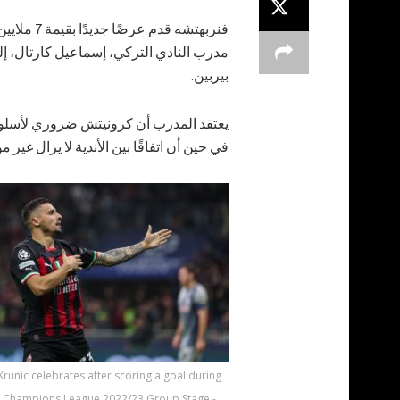
فنربهتشه 
مدرب النادي التركي، إسماعيل كارتال، إلى
بيربين.
يعتقد المدرب أن كرونيتش ضروري لأسلوب 
في حين أن اتفاقًا بين الأندية لا يزال غير موجود 
runic celebrates after scoring a goal during
 Champions League 2022/23 Group Stage -