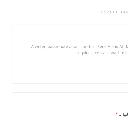
ADVERTISE
A writer, passionate about football: Serie A and AC M
inquiries, contact: wajihmz
يها بـ
*