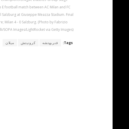
 E football match between AC Milan and FC
l Salzburg at Giuseppe Meazza Stadium. Final
e; Milan 4 - 0 Salzburg. (Photo by Fabrizio
li/SOPA Images/LightRocket via Getty Images)
Tags:
فنربهتشه
كرونيتش
ميلان