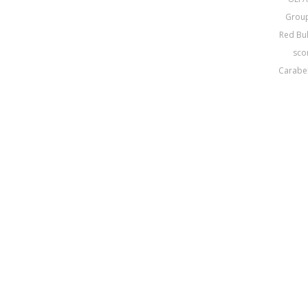
Group
Red Bul
scor
Carabel