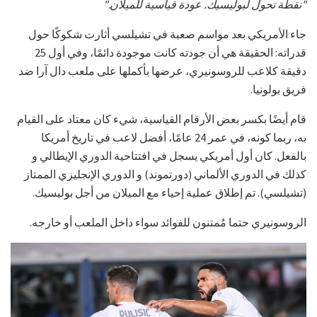
"نقطة تحول لبوليسيك. عودة قياسية للميلان."
جاء الأمريكي بعد مواسم صعبة في تشيلسي أثارت شكوكًا حول
قدراته: الحقيقة هي أن جودته كانت موجودة دائمًا، وفي أول 25
دقيقة كلاعب للروسونيري، عرضها بأكملها على ملعب دال آرا ضد
فريق بولونيا.
قام أيضًا بكسر بعض الأرقام القياسية، شيء كان معتاد على القيام
به، ربما كونه، في عمر 24 عامًا، أفضل لاعب في تاريخ أمريكا
بالفعل. كان أول أمريكي يسجل في افتتاحية الدوري الإيطالي و
كذلك في الدوري الألماني (دورتموند) و الدوري الإنجليزي الممتاز
(تشيلسي). تم إطلاق عملية إحياء مع الميلان من أجل بوليسيك.
الروسونيري حتما مُمتنون للفوائد سواء داخل الملعب أو خارجه.