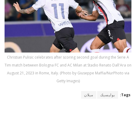
Christian Pulisic celebrates after scoring second goal during the Serie A
Tim match between Bologna FC and AC Milan at Stadio Renato Dall'Ara on
August 21, 2023 in Rome, Italy. (Photo by Giuseppe Maffia/NurPhoto via
Getty Images)
Tags:
بوليسيك
ميلان