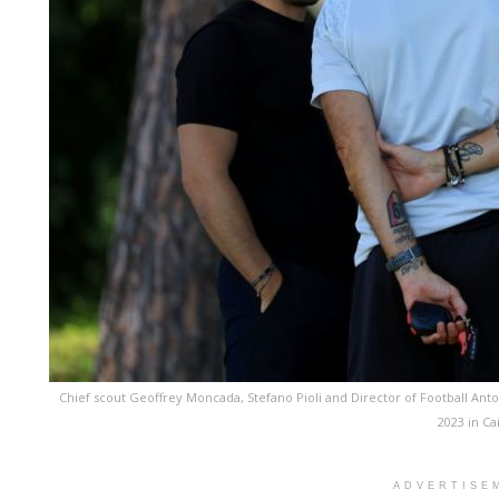
Chief scout Geoffrey Moncada, Stefano Pioli and Director of Football Antoni
2023 in Ca
ADVERTISE