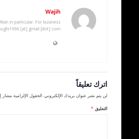
Wajih
ilan in particular. For business
oughi1996 [at] gmail [dot] com
اترك تعليقاً
لن يتم نشر عنوان بريدك الإلكتروني.
الحقول الإلزامية مشار إل
التعليق
*