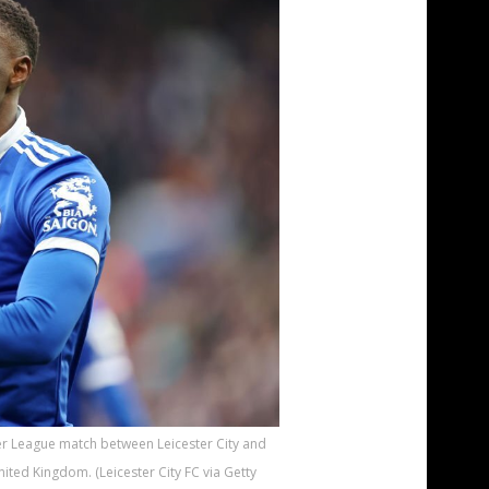
ier League match between Leicester City and
ited Kingdom. (Leicester City FC via Getty