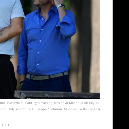
o D'Ottavio talk during a training session at Milanello on July 13,
irate, Italy. (Photo by Giuseppe Cottini/AC Milan via Getty Images)
MENT