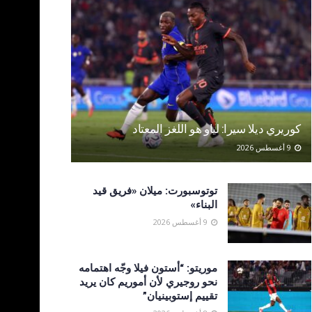
كوريري ديلا سيرا: لياو هو اللغز المعتاد
9 أغسطس 2026
توتوسبورت: ميلان «فريق قيد
البناء»
9 أغسطس 2026
موريتو: “أستون فيلا وجّه اهتمامه
نحو روجيري لأن أموريم كان يريد
تقييم إستوبينيان”