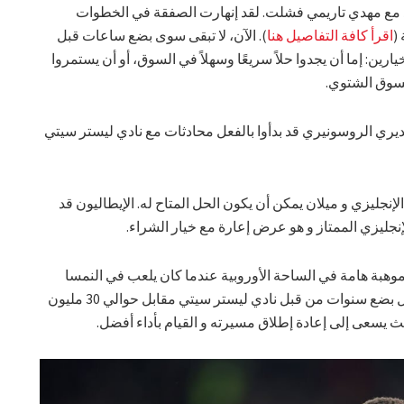
 مع مهدي تاريمي فشلت. لقد إنهارت الصفقة في الخطوات
(
اقرأ كافة التفاصيل هنا
). الآن، لا تبقى سوى بضع ساعات قبل
ارين: إما أن يجدوا حلاً سريعًا وسهلاً في السوق، أو أن يستمروا
لسوق الشتوي.
 مديري الروسونيري قد بدأوا بالفعل محادثات مع نادي ليستر سيتي
إنجليزي و ميلان يمكن أن يكون الحل المتاح له. الإيطاليون قد
نجليزي الممتاز و هو عرض إعارة مع خيار الشراء.
لمهاجم البالغ من العمر 24 عامًا موهبة هامة في الساحة الأوروبية عندما كان يلعب في النمسا
لصالح أر بي سالزبورج. تم التوقيع معه قبل بضع سنوات من قبل نادي ليستر سيتي مقابل حوالي 30 مليون
ث يسعى إلى إعادة إطلاق مسيرته و القيام بأداء أفضل.