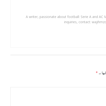
A writer, passionate about football: Serie A and AC M
inquiries, contact: wajihmz
يها بـ
*