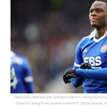
Patson Daka celebrates after scoring to make it 1-1 during the Prem
Chelsea FC at King Power Stadium on March 11, 2023 in Leicester, Un