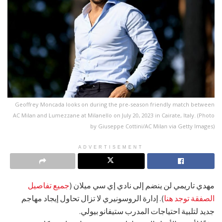
Geoffrey Moncada looks on during the pre-season friendly match between
AC Milan and Lumezzane at Milanello on July 20, 2023 in Cairate, Italy. (Photo
by Giuseppe Cottini/AC Milan via Getty Images)
ADVERTISEMENT
مهدي تاريمي لن ينضم إلى نادي إي سي ميلان (
جميع تفاصيل
الصفقة توجد هنا
). إدارة الروسونيري لا تزال تحاول إيجاد مهاجم
جديد لتلبية احتياجات المدرب ستيفانو بيولي.