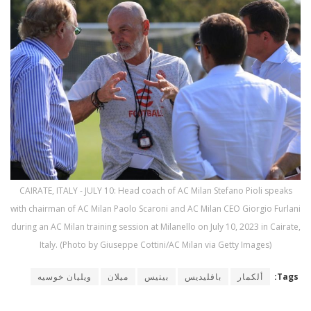
CAIRATE, ITALY - JULY 10: Head coach of AC Milan Stefano Pioli speaks
with chairman of AC Milan Paolo Scaroni and AC Milan CEO Giorgio Furlani
during an AC Milan training session at Milanello on July 10, 2023 in Cairate,
Italy. (Photo by Giuseppe Cottini/AC Milan via Getty Images)
Tags:
ألكمار
بافليديس
بيتيس
ميلان
ويليان خوسيه