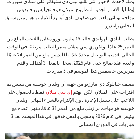
وفقًا لأحدث الأخبار التي نقلها بيبي دي ستيفانو على سكاي سبورت
إيطاليا، الاسم الجديد المطروح لميلان هو فانجيليس بافليديس،
مهاجم يوناني يلعب في صفوف نادي أيه زد ألكمار، و هو زميل سابق
لتيجاني رايندرز.
يطلب النادي الهولندي حاليًا 15 مليون يورو مقابل اللاعب البالغ من
العمر 25 عامًا، ولكن إي سي ميلان يعتبر الطلب مرتفعًا في الوقت
الحالي. قد يتم التواصل مجددًا غدًا. بافليديس يبلغ من العمر 24 عامًا
و لديه عقد صالح حتى عام 2025. سجل بالفعل 3 أهداف و قدم
تمريرتين حاسمتين هذا الموسم في 5 مباريات.
يضيف جيانلوكا دي مارزيو من جهته أن ويليان خوسيه من بيتيس تم
اقتراحه على الميلان . لكن، يهتم
إي سي ميلان
فقط بالحصول على
اللاعب على سبيل الإعارة دون الإلتزام بالشراء النهائي. ويليان
خوسيه هو مهاجم برازيلي يبلغ من العمر 31 عامًا. ينتهي عقده مع
بيتيس في عام 2026 و سجل بالفعل هدفين في هذا الموسم بعد 3
مباريات في الدوري الإسباني.