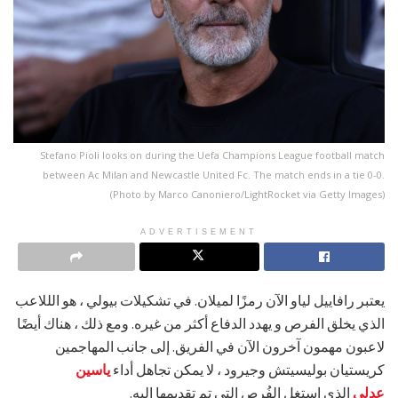
Stefano Pioli looks on during the Uefa Champions League football match
between Ac Milan and Newcastle United Fc. The match ends in a tie 0-0.
(Photo by Marco Canoniero/LightRocket via Getty Images)
ADVERTISEMENT
يعتبر رافاييل لياو الآن رمزًا لميلان. في تشكيلات بيولي ، هو الللاعب
الذي يخلق الفرص و يهدد الدفاع أكثر من غيره. ومع ذلك ، هناك أيضًا
لاعبون مهمون آخرون الآن في الفريق. إلى جانب المهاجمين
كريستيان بوليسيتش وجيرود ، لا يمكن تجاهل أداء
ياسين
عدلي
الذي إستغل الفُرص التي تم تقديمها إليه.