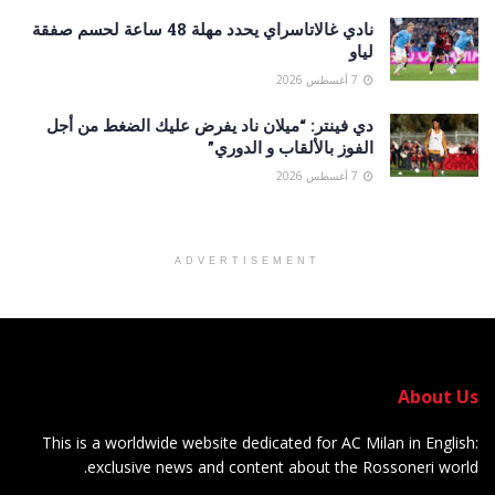
نادي غالاتاسراي يحدد مهلة 48 ساعة لحسم صفقة
لياو
7 أغسطس 2026
دي فينتر: “ميلان ناد يفرض عليك الضغط من أجل
الفوز بالألقاب و الدوري”
7 أغسطس 2026
ADVERTISEMENT
About Us
This is a worldwide website dedicated for AC Milan in English:
exclusive news and content about the Rossoneri world.