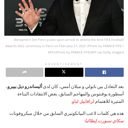
Alessandro Del Piero poses upon arrival to attend the Best FIFA Football
Awards 2022 ceremony in Paris on February 27, 2023. (Photo by FRANCK FIFE /
AFP) (Photo by FRANCK FIFE/AFP via Getty Images)
ADVERTISEMENT
بعد التعادل بين نابولي و ميلان أمس، كان لدى
أليساندرو ديل بييرو
،
أسطورة يوفنتوس والمهاجم السابق، بعض الانتقادات البناءة
المثيرة للاهتمام
لرافاييل لياو
.
هذه هي كلمات لاعب البيانكونيري السابق من خلال ميكروفونات
سكاي سبورت إيطاليا
: