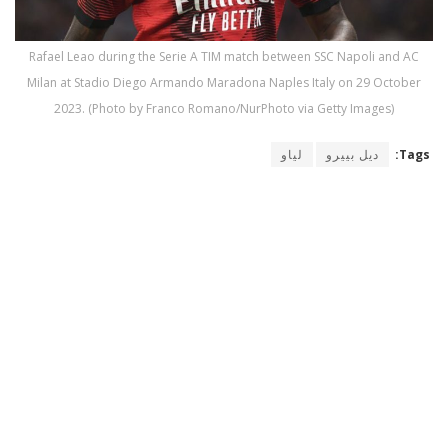
Rafael Leao during the Serie A TIM match between SSC Napoli and AC
Milan at Stadio Diego Armando Maradona Naples Italy on 29 October
2023. (Photo by Franco Romano/NurPhoto via Getty Images)
Tags:
ديل بييرو
لياو