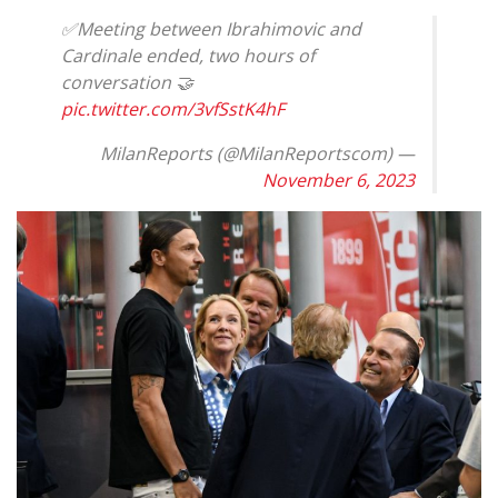
✅Meeting between Ibrahimovic and
Cardinale ended, two hours of
conversation 🤝
pic.twitter.com/3vfSstK4hF
— MilanReports (@MilanReportscom)
November 6, 2023