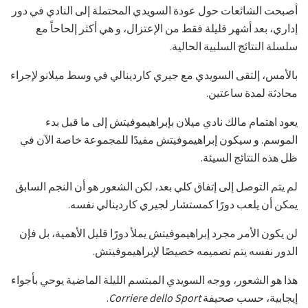
أصبحت الشائعات حول عودة السويدي المحتملة إلى النادي في دور
إداري، بعد أشهر قليلة فقط من الإعتزال، و هي أكثر إلحاحاً مع
سلسلة النتائج السلبية الحالية.
بالأمس، إلتقى السويدي مع جيري كاردينالي في وسط ميلانو لإجراء
محادثة لمدة ساعتين.
يعود اهتمام مالك نادي ميلان بإبراهيموفيتش إلى ما قبل بدء
الموسم. و سيكون إبراهيموفيتش مفيدًا للمجموعة خاصة الآن في
ظل هذه النتائج السيئة.
لم يتم التوصل إلى إتفاق كلي بعد، لكن الشعور هو أن النجم السابق
يمكن أن يلعب دورًا كمستشار لجيري كاردينالي نفسه.
لن يكون الأمر مجرد إبراهيموفيتش يملأ دورًا قليل الأهمية، بل فإن
الدور نفسه يتم تصميمه خصيصًا لإبراهيموفيتش.
هذا هو الشعور، ووجه السويدي المبتسم الليلة الماضية يوحي بأجواء
إيجابية، حسب صحيفة
Corriere dello Sport
.