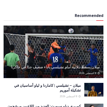
Recommended
ميلان يسقط بثلاثية أمام تشيلسي بأداء ضعيف جدًا في جاكرتا
8 أغسطس 2026
ميلان – تشيلسي | كاماردا و لياو أساسيان في
تشكيلة أموريم
8 أغسطس 2026
كوريري ديلو سبورت: العديد من اللاعبين مرشحون