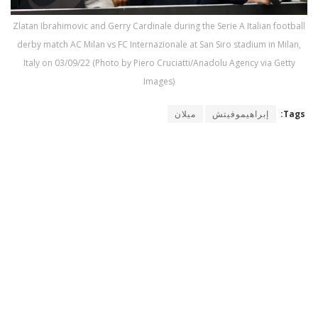
Zlatan Ibrahimovic and Gerry Cardinale during the Serie A Italian football
derby match AC Milan vs FC Internazionale at San Siro stadium in Milan,
Italy on 03/09/22 (Photo by Piero Cruciatti/Anadolu Agency via Getty
Images)
Tags:
إبراهيموفيتش
ميلان