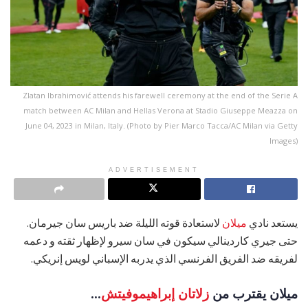
Zlatan Ibrahimović attends his farewell ceremony at the end of the Serie A
match between AC Milan and Hellas Verona at Stadio Giuseppe Meazza on
June 04, 2023 in Milan, Italy. (Photo by Pier Marco Tacca/AC Milan via Getty
Images)
ADVERTISEMENT
يستعد نادي
ميلان
لاستعادة قوته الليلة ضد باريس سان جيرمان.
حتى جيري كاردينالي سيكون في سان سيرو لإظهار ثقته و دعمه
لفريقه ضد الفريق الفرنسي الذي يدربه الإسباني لويس إنريكي.
ميلان يقترب من
زلاتان إبراهيموفيتش
...