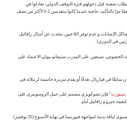
لحظات صعبة. قبل دخولهم فترة التوقف الدولي، تعادلوا في
الدوري 2-2 ضد ليتشي. إنها نتيجة تترك طعمًا مرًا بالتأكيد، خاصة عندما كانوا متقدمين 2-0 لأكثر من نصف
اكل الإصابات و عدم توفر اللاعبين. نتحدث عن أمثال رافائيل
رتين في الدوري).
جه الخصوص، سيتعين على المدرب ستيفانو بيولي الاعتماد على
ن سابقًا في فياريال، هدفًا أو يقدم تمريرة حاسمة لزملائه في
ا سبورت
" فإن تشوكويزي مصمم على حمل الروسونيري على
يفييه جيرو و رافاييل لياو.
في ميلانيلو، يعمل بجد ليكون في أفضل مستوى لياقة بدنية لمواجهة فيورنتينا في نهاية الأسبوع (25 نوفمبر)