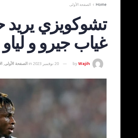
Home
الصفحة الأولى
تشوكويزي يريد ح
غياب جيرو و لياو
Wajih
by
20 نوفمبر 2023
in
الصفحة الأولى
,
ال