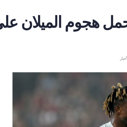
مل هجوم الميلان عل
أخبار