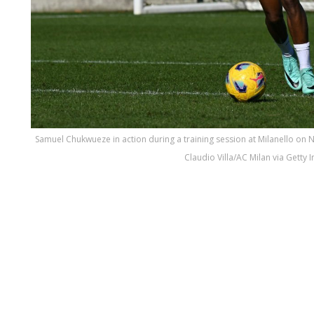
Samuel Chukwueze in action during a training session at Milanello on N
Claudio Villa/AC Milan via Getty 