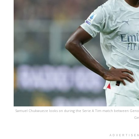
Samuel Chukwueze looks on during the Serie A Tim match between Genoa C
Ge
ADVERTISE