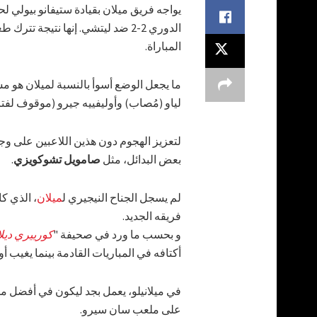
يواجه فريق ميلان بقيادة ستيفانو بيولي 
المباراة.
ما يجعل الوضع أسوأ بالنسبة لميلان هو مش
لياو (مُصاب) وأوليفييه جيرو (موقوف لفت
لتعزيز الهجوم دون هذين اللاعبين على و
بعض البدائل، مثل
صامويل تشوكويزي
.
لم يسجل الجناح النيجيري ل
ميلان
، الذي كا
فريقه الجديد.
و بحسب ما ورد في صحيفة "
كورييري ديل
أكتافه في المباريات القادمة بينما يغيب أول
على ملعب سان سيرو.