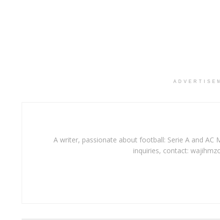
ADVERTISE
A writer, passionate about football: Serie A and AC M
inquiries, contact: wajihmz