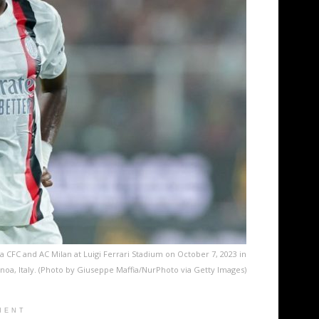
FC and AC Milan at Luigi Ferrari Stadium on October 7, 2023 in
noa, Italy. (Photo by Giuseppe Maffia/NurPhoto via Getty Images)
MENT