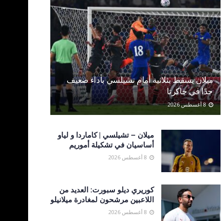
ميلان يسقط بثلاثية أمام تشيلسي بأداء ضعيف
جدًا في جاكرتا
8 أغسطس 2026
ميلان – تشيلسي | كاماردا و لياو
أساسيان في تشكيلة أموريم
8 أغسطس 2026
كوريري ديلو سبورت: العديد من
اللاعبين مرشحون لمغادرة ميلانيلو
8 أغسطس 2026