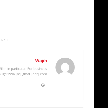
MENT
Wajih
ilan in particular. For business
oughi1996 [at] gmail [dot] com