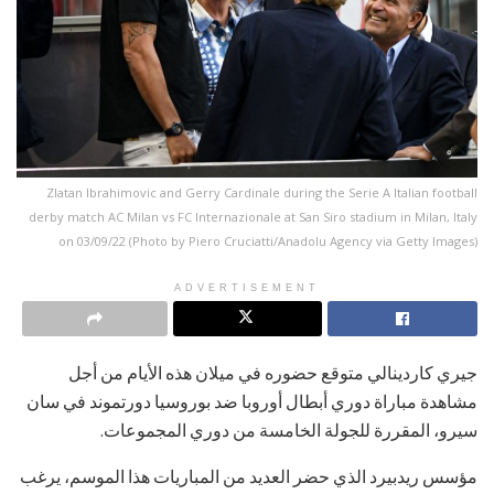
Zlatan Ibrahimovic and Gerry Cardinale during the Serie A Italian football
derby match AC Milan vs FC Internazionale at San Siro stadium in Milan, Italy
on 03/09/22 (Photo by Piero Cruciatti/Anadolu Agency via Getty Images)
ADVERTISEMENT
جيري كاردينالي متوقع حضوره في ميلان هذه الأيام من أجل
مشاهدة مباراة دوري أبطال أوروبا ضد بوروسيا دورتموند في سان
سيرو، المقررة للجولة الخامسة من دوري المجموعات.
مؤسس ريدبيرد الذي حضر العديد من المباريات هذا الموسم، يرغب