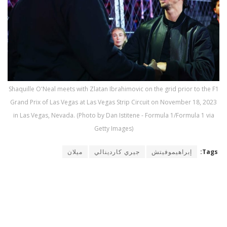
Shaquille O'Neal meets with Zlatan Ibrahimovic on the grid prior to the F1
Grand Prix of Las Vegas at Las Vegas Strip Circuit on November 18, 2023
in Las Vegas, Nevada. (Photo by Dan Istitene - Formula 1/Formula 1 via
Getty Images)
Tags:
إبراهيموفيتش
جيري كاردينالي
ميلان