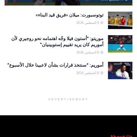
توتوسبورت: ميلان «فريق قيد البناء»
9 أغسطس 2026
موريتو: “أستون فيلا وجّه اهتمامه نحو روجيري لأن
أموريم كان يريد تقييم إستوبينيان”
8 أغسطس 2026
أموريم: “سنتخذ قرارات بشأن لاعبينا خلال الأسبوع”
8 أغسطس 2026
ADVERTISEMENT
About Us