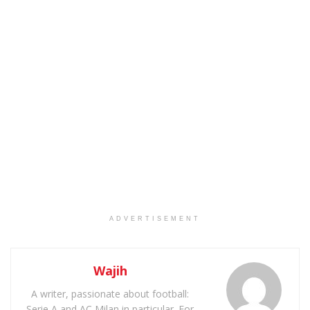
ADVERTISEMENT
Wajih
A writer, passionate about football:
Serie A and AC Milan in particular. For