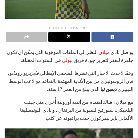
ADVERTISEMENT
يواصل نادي
ميلان
النظر إلى الملفات الموهوبة التي يمكن أن تكون
جاهزة للقفز لتعزيز جودة فريق
بيولي
في السنوات المقبلة.
وفقًا لأحدث الأخبار التي نشرها الصحفي الإيطالي
فابريزيو رومانو
،
فإن الروسونيري من بين الأندية المهتمة بالتعاقد مع لاعب الوسط
الليبيري
ديفين تيا
الذي يبلغ من العمر 17 سنة.
مع ميلان ، هناك اهتمام من أنديه أوروبية أُخرى مثل جينت
البلجيكي، سبورتنج لشبونة من البرتغال ، و نادي البوندسليغا
الألماني باير ليفركوزن حيث يراقبونه عن كثب.