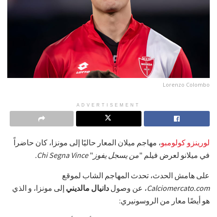
Lorenzo Colombo
ADVERTISEMENT
لورينزو كولومبو
، مهاجم ميلان المعار حاليًا إلى مونزا، كان حاضراً
في ميلانو لعرض فيلم "
من يسجل يفوز
"
Chi Segna Vince.
على هامش الحدث، تحدث المهاجم الشاب لموقع
Calciomercato.com
، عن وصول
دانيال مالديني
إلى مونزا، و الذي
هو أيضًا معار من الروسونيري: