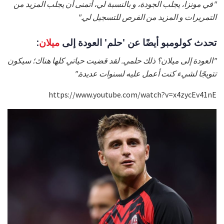
"في مونزا، يجلب الجودة، و بالنسبة لي، أتمنى أن يجلب المزيد من
التمريرات و المزيد من الفرص للتسجيل لي."
تحدث كولومبو أيضًا عن 'حلم' العودة إلى
ميلان
:
"العودة إلى ميلان؟ ذلك حلمي. لقد قضيت حياتي كلها هناك؛ سيكون
تتويجًا لشيء كنت أعمل عليه لسنوات عديدة."
https://www.youtube.com/watch?v=x4zycEv41nE