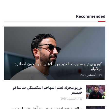
Recommended
كوريري ديلو سبورت: العديد من اللاعبين مرشحون لمغادرة
ميلانيلو
8 أغسطس 2026
بورتو يتحرك لضم المهاجم المكسيكي سانتياغو
خيمينيز
7 أغسطس 2026
ميلان يستعد لتقديم عرض من أجل ضم باريديس،