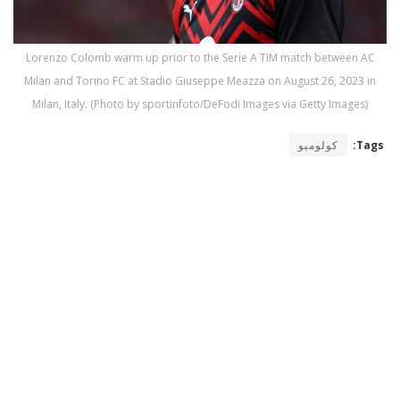
Lorenzo Colomb warm up prior to the Serie A TIM match between AC
Milan and Torino FC at Stadio Giuseppe Meazza on August 26, 2023 in
Milan, Italy. (Photo by sportinfoto/DeFodi Images via Getty Images)
Tags:
كولومبو