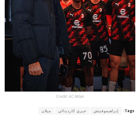
Credit: AC Milan
Tags:
إبراهيموفيتش
جيري كاردينالي
ميلان