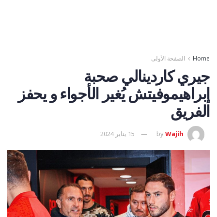
Home
الصفحة الأولى
جيري كاردينالي صحبة
إبراهيموفيتش يُغير الأجواء و يحفز
الفريق
Wajih
by
15 يناير 2024