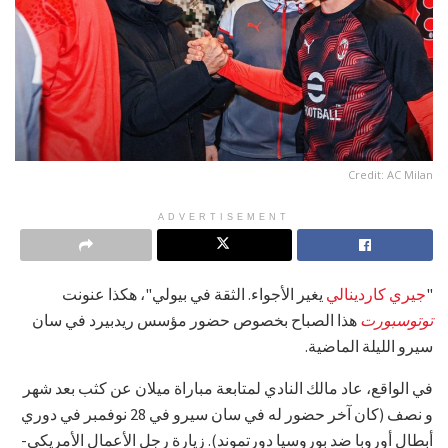
Credit: AC Milan
ADVERTISEMENT
"
جيري كاردينالي
يغير الأجواء. الثقة في بيولي"، هكذا عنونت
توتوسبورت
هذا الصباح بخصوص حضور مؤسس ريدبيرد في سان
سيرو الليلة الماضية.
في الواقع، عاد مالك النادي لمتابعة مباراة ميلان عن كثب بعد شهر
و نصف (كان آخر حضور له في سان سيرو في 28 نوفمبر في دوري
أبطال أوروبا ضد بوروسيا دورتموند). زيارة رجل الأعمال الأمريكي-