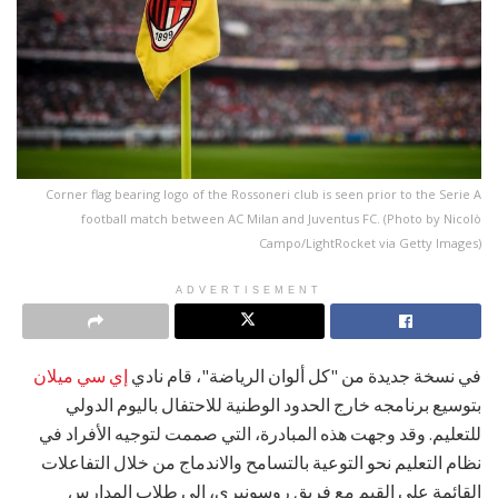
Corner flag bearing logo of the Rossoneri club is seen prior to the Serie A
football match between AC Milan and Juventus FC. (Photo by Nicolò
Campo/LightRocket via Getty Images)
ADVERTISEMENT
في نسخة جديدة من "كل ألوان الرياضة"، قام نادي
إي سي ميلان
بتوسيع برنامجه خارج الحدود الوطنية للاحتفال باليوم الدولي
للتعليم. وقد وجهت هذه المبادرة، التي صممت لتوجيه الأفراد في
نظام التعليم نحو التوعية بالتسامح والاندماج من خلال التفاعلات
القائمة على القيم مع فريق روسونيري، إلى طلاب المدارس