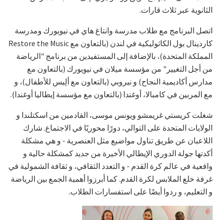
الثانوية عبر ثلاث قارات.
اتصل البرنامج مع طلاب مدرسة وانتاغ هاي في نيويورك ومدرسة
كاردينال بول الكاثوليكية في لندن (بالتعاون مع Restore the Music
المملكة المتحدة)، بالإضافة إلى المستفيدين من برنامج "الرياضة
من أجل التغيير" من مؤسسة ميلان في نيويورك (بالتعاون مع
مدارس أكاديمية النجاح) و نيروبي (بالتعاون مع ألِيس للأطفال)، و
مع المربين في كامبالا، أوغندا (بالتعاون مع مؤسسة إيطاليا أوغندا).
شغلت كريستي غريمشو ويونس موسى، القادمين من اسكتلندا و
الولايات المتحدة على التوالي، دورًا محوريًا في الاجتماع. شارك
اللاعبان عن طريق تناول مواضيع مثل العنصرية - و هي مشكلة
أكدتها جولة الدوري الإيطالي الأخيرة من جديد كمشكلة حالية و
واقعية في عالم كرة القدم - و التعدد الثقافي، و ثقافة الشمولية في
غرفة خلع الملابس لكرة القدم. كما أبرزوا أهمية الجمع بين الرياضة
و التعليم، و ردوا أيضًا على استفسارات الطلاب.