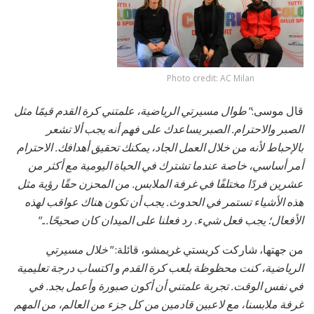
Photo credit: AC Milan
قال موسى:
"طوال مسيرتي الرياضية، علمتني كرة القدم قيمًا مثل
الصبر والاحترام. الصبر يساعدك على فهم أنه يجب ألا تشعر
بالإحباط لأنه من خلال العمل الجاد، يمكنك تحقيق أهدافك. الاحترام
أمر أساسي، خاصة عندما تشترك في الحياة اليومية مع أكثر من
عشرين فردًا مختلفًا في غرفة الملابس. من المحزن حقًا رؤية مثل
هذه الأشياء تستمر في الحدوث. يجب أن تكون هناك عواقب لهذه
الأفعال؛ يجب فعل شيء. رد فعلنا على الميدان كان صحيحًا..."
من جهتها، شاركت كريستي غريمشو، قائلة:
"خلال مسيرتي
الرياضية، كنت محظوظة بلعب كرة القدم و اكتساب درجة تعليمية
في نفس الوقت. تجربة علمتني أن أكون صبورة وأعمل بجد. في
غرفة ملابسنا، مع لاعبين قادمين من كل جزء من العالم، من المهم