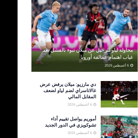
محاولة لياو للرحيل عن ميلان تبوء بالفشل بعد
غياب اهتمام عمالقة أوروبا
6 أغسطس 2026
دي مارزيو: ميلان يرفض عرض
غالاتاسراي لضم لياو لضعف
المقابل المالي
6 أغسطس 2026
أموريم يواصل تقييم أداء
تشوكويزي في الدور الجديد
6 أغسطس 2026