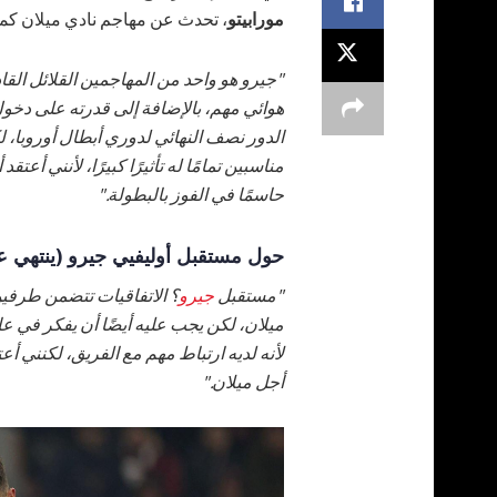
مورابيتو
، تحدث عن مهاجم نادي ميلان كما 
"جيرو هو واحد من المهاجمين القلائل الق
هوائي مهم، بالإضافة إلى قدرته على دخول
الدور نصف النهائي لدوري أبطال أوروبا، ل
مناسبين تمامًا له تأثيرًا كبيرًا، لأنني أع
حاسمًا في الفوز بالبطولة."
حول مستقبل أوليفيي جيرو (ينتهي عق
"مستقبل
جيرو
؟ الاتفاقيات تتضمن طرفين
ميلان، لكن يجب عليه أيضًا أن يفكر في عائل
لأنه لديه ارتباط مهم مع الفريق، لكنني 
أجل ميلان."