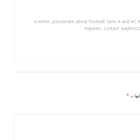
A writer, passionate about football: Serie A and AC M
inquiries, contact: wajihmz
يها بـ
*