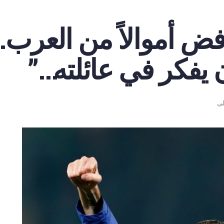
رفض أموالاً من العرب
ن يفكر في عائلته…”
لى