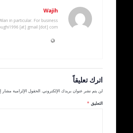
Wajih
ilan in particular. For business
oughi1996 [at] gmail [dot] com
اترك تعليقاً
لن يتم نشر عنوان بريدك الإلكتروني.
الحقول الإلزامية مشار إل
التعليق
*