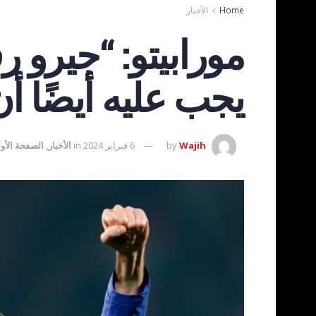
Home
الأخبار
مورابيتو: “جيرو 
يجب عليه أيضًا أ
Wajih
by
6 فبراير 2024
in
الأخبار
,
الصفحة الأو