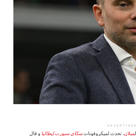
ADVERTISE
ميلان
، تحدث لميكروفونات
سكاي سبورت إيطاليا
و قال