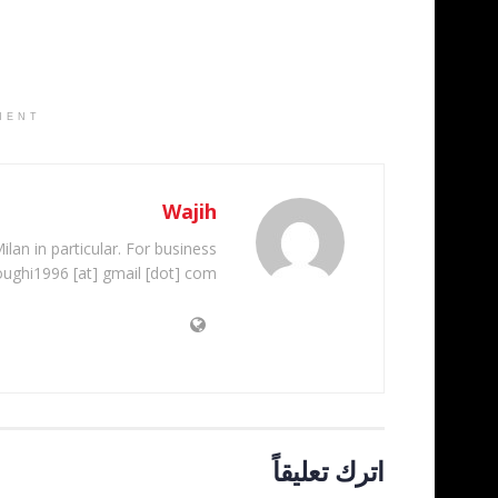
MENT
Wajih
ilan in particular. For business
oughi1996 [at] gmail [dot] com
اترك تعليقاً