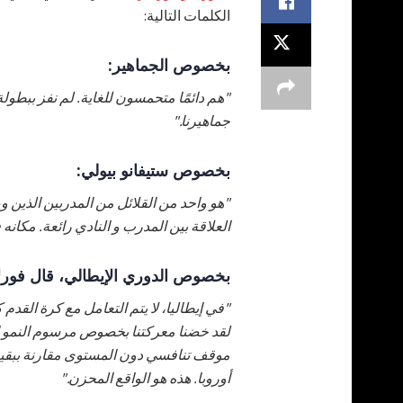
الكلمات التالية:
بخصوص الجماهير:
"هم دائمًا متحمسون للغاية. لم نفز ببطول
جماهيرنا."
بخصوص ستيفانو بيولي:
العلاقة بين المدرب و النادي رائعة. مكانه
بخصوص الدوري الإيطالي، قال فورل
"في إيطاليا، لا يتم التعامل مع كرة القدم
لقد خضنا معركتنا بخصوص مرسوم النمو الض
موقف تنافسي دون المستوى مقارنة ببقية أ
أوروبا. هذه هو الواقع المحزن."