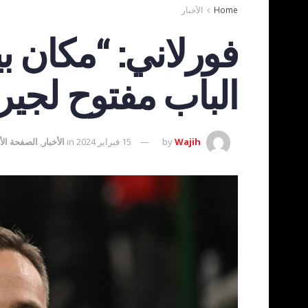
Home
الأخبار
فورلاني: “مكان ب
الباب مفتوح لجيرو
Wajih
by
15 فبراير 2024
in
الأخبار
,
الصفحة الأ