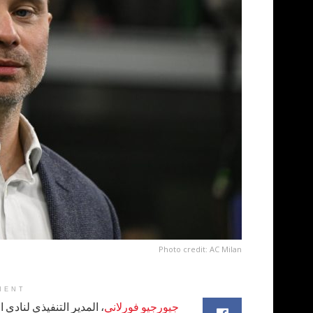
Photo credit: AC Milan
MENT
جيورجيو فورلاني
، المدير التنفيذي لنادي ال