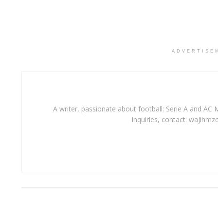
ADVERTISE
A writer, passionate about football: Serie A and AC M
inquiries, contact: wajihmz