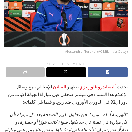
Alessandro Florenzi (AC Milan via Getty)
ADVERTISEMENT
تحدث
أليساندرو فلورينزي
، ظهير
الميلان
الإيطالي، مع وسائل
الإعلام هذا المساء في مؤتمر صحفي قبل مباراة الجولة الإياب من
دور ال32 في الدوري الأوروبي ضد رين. و فيما يلي كلماته:
"الهزيمة أمام مونزا؟ نحن نحاول تغيير الصفحة بعد كل مباراة لأن
كل مباراة هي قصة في حد ذاتها، سواء كانت فوزًا أو خسارة أو
تعادلًا. نحن نعرف الأخطاء التي ارتكبناها، و نحن عازمون على مباراة