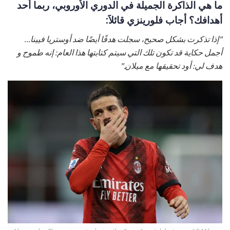
ما هي الذاكرة الجميلة في الدوري الأوروبي، ربما أحد
أهدافك؟ أجاب فلورينزي قائلاََ:
"إذا تذكرت بشكل صحيح، سجلت هدفًا أيضًا ضد أوستريا فيينا...
أجمل حكاية قد تكون تلك التي سيتم كتابتها هذا العام: إنه طموح و
هدف لي: أود تحقيقها مع ميلان."