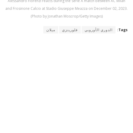
Alessandro Florenzi reacts during the Serie A match between AC Milan
and Frosinone Calcio at Stadio Giuseppe Meazza on December 02, 2023.
(Photo by Jonathan Moscrop/Getty Images)
Tags:
الدوري الأوروبي
فلورينزي
ميلان