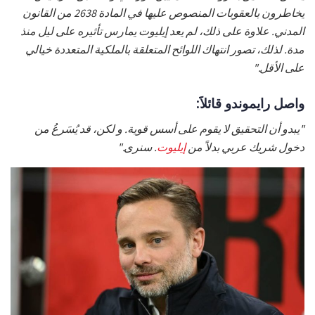
يخاطرون بالعقوبات المنصوص عليها في المادة 2638 من القانون
المدني. علاوة على ذلك، لم يعد إيليوت يمارس تأثيره على ليل منذ
مدة. لذلك، تصور انتهاك اللوائح المتعلقة بالملكية المتعددة خيالي
على الأقل."
واصل رايموندو قائلاََ:
"يبدو أن التحقيق لا يقوم على أسس قوية. و لكن، قد يُسَرعُ من
دخول شريك عربي بدلاً من
إيليوت
. سنرى."