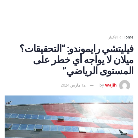
Home
الأخبار
فيليتشي رايموندو: “التحقيقات؟
ميلان لا يواجه أي خطر على
المستوى الرياضي”
Wajih
by
12 مارس 2024