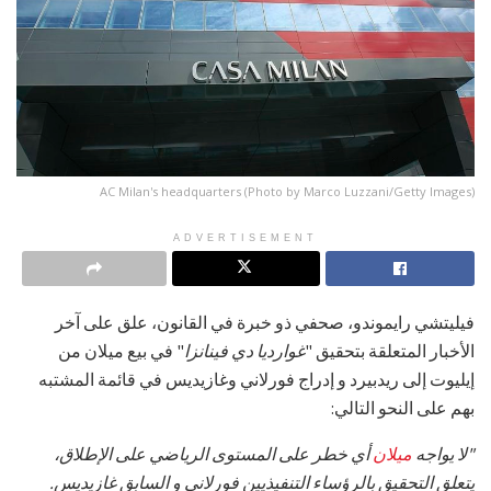
AC Milan's headquarters (Photo by Marco Luzzani/Getty Images)
ADVERTISEMENT
فيليتشي رايموندو، صحفي ذو خبرة في القانون، علق على آخر
الأخبار المتعلقة بتحقيق "
غوارديا دي فينانزا
" في بيع ميلان من
إيليوت إلى ريدبيرد و إدراج فورلاني وغازيديس في قائمة المشتبه
بهم على النحو التالي:
"لا يواجه
ميلان
أي خطر على المستوى الرياضي على الإطلاق،
يتعلق التحقيق بالرؤساء التنفيذيين فورلاني و السابق غازيديس.