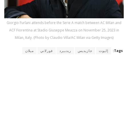
Giorgio Furlani attends before the Serie A match between AC Milan and
ACF Fiorentina at Stadio Giuseppe Meazza on November 25, 2023 in
Milan, Italy. (Photo by Claudio Villa/AC Milan via Getty Images)
Tags:
إليوت
جازيديس
ريدبيرد
فورلاني
ميلان