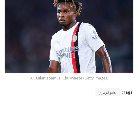
AC Milan's Samuel Chukwueze (Getty Images)
Tags:
تشوكويزي