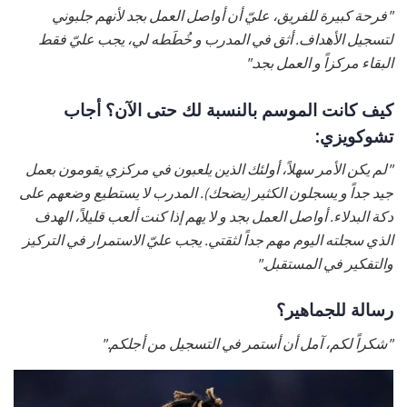
"فرحة كبيرة للفريق، عليّ أن أواصل العمل بجد لأنهم جلبوني
لتسجيل الأهداف. أثق في المدرب و خُطَطه لي، يجب عليّ فقط
البقاء مركزاً و العمل بجد."
كيف كانت الموسم بالنسبة لك حتى الآن؟ أجاب
تشوكويزي:
"لم يكن الأمر سهلاً، أولئك الذين يلعبون في مركزي يقومون بعمل
جيد جداً و يسجلون الكثير (يضحك). المدرب لا يستطيع وضعهم على
دكة البدلاء. أواصل العمل بجد و لا يهم إذا كنت ألعب قليلاً، الهدف
الذي سجلته اليوم مهم جداً لثقتي. يجب عليّ الاستمرار في التركيز
والتفكير في المستقبل."
رسالة للجماهير؟
"شكراً لكم، آمل أن أستمر في التسجيل من أجلكم."