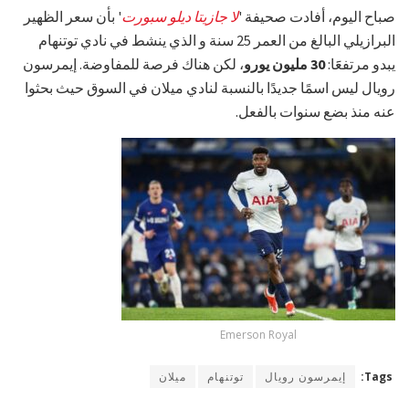
صباح اليوم، أفادت صحيفة '
لا جازيتا ديلو سبورت
' بأن سعر الظهير
البرازيلي البالغ من العمر 25 سنة و الذي ينشط في نادي توتنهام
يبدو مرتفعََا:
30 مليون يورو
، لكن هناك فرصة للمفاوضة. إيمرسون
رويال ليس اسمًا جديدًا بالنسبة لنادي ميلان في السوق حيث بحثوا
عنه منذ بضع سنوات بالفعل.
Emerson Royal
Tags:
إيمرسون رويال
توتنهام
ميلان