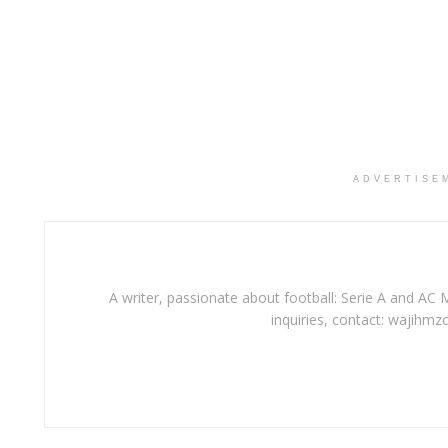
ADVERTISE
A writer, passionate about football: Serie A and AC M
inquiries, contact: wajihmz