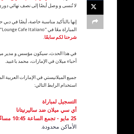
لا تُنسى و وصل أيضًا إلى نصف نهائي دوري
إنها بالتأكيد مناسبة خاصة، أيضًا في 
المباراة معًا في "Lounge Cafe Italiano"، الطابق الأرضي، برج الأرينا - الصفوح - مدينة دبي للإعلام،
شرحنا لكم سابقََا
.
أحباء ميلان في الإمارات، محمد باعبيد.
جميع الميلانيستي في الإمارات العربية المت
استخدام الرابط التالي:
التسجيل لمباراة
أي سي ميلان ضد ساليرنيتانا
25 مايو - تجمع الساعة 10:45 مساءً (بتوقيت الإمارات العربية المتحدة)
الأماكن محدودة.