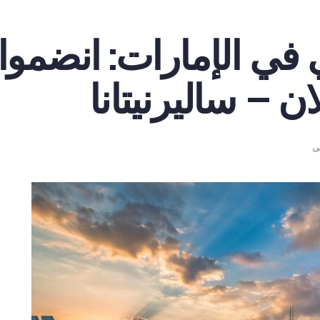
في الإمارات: انضموا ل
ن – ساليرنيتانا
ى