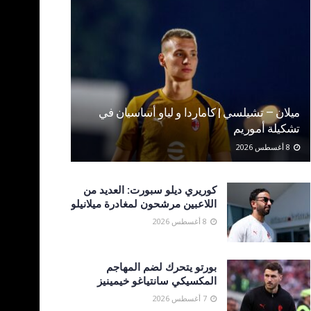
ميلان – تشيلسي | كاماردا و لياو أساسيان في
تشكيلة أموريم
8 أغسطس 2026
كوريري ديلو سبورت: العديد من
اللاعبين مرشحون لمغادرة ميلانيلو
8 أغسطس 2026
بورتو يتحرك لضم المهاجم
المكسيكي سانتياغو خيمينيز
7 أغسطس 2026