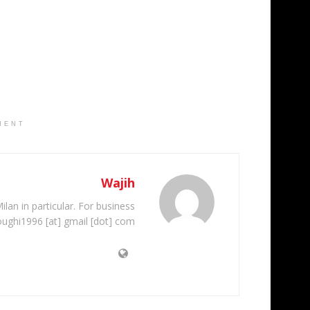
MENT
Wajih
ilan in particular. For business
oughi1996 [at] gmail [dot] com