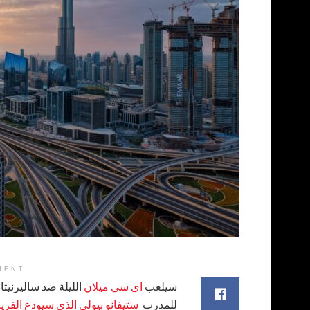
MENT
سيلعب
اي سي ميلان
الليلة ضد ساليرنيتان
للمدرب
ستيفانو بيولي الذي سيودع الفري