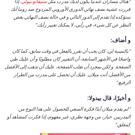
"هناك مساران عندما يكون لديك مدرب مثل
ستيفانو بيولي
. إذا
قررت عشية نصف نهائي الدوري الأوروبي المزدوج ضد روما أنك
ستؤكده إذا تقدم إلى الدور التالي و في حالة نصف النهائي بغض
النظر عن كل شيء، في رأيي، لا يمكنك تغيير رأيك."
و أضاف:
"بالنسبة لي، كان يجب أن تقرر بالفعل في وقت سابق، كما كان
واضحًا في الأشهر السابقة، أن التغيير كان مطلوبًا و أن عليك طي
الصفحة. و لكن بمجرد أن تقلب الصفحة، عليك أن تذهب إلى الأفضل
من الأفضل: أنت ميلان. عليك أن تحصل على مدرب من الطراز
الرفيع."
و أخيرًا، قال بيدولا:
"لم يقدم ميلان أبدًا فكرة السعي للحصول على هذا النوع من
المدربين. خيار، من وجهة نظري، غير مفهوم، إذا فكرت كمشاهد أو
كمعلق."