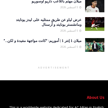
ميلان مهتم باللاعب داريو أوسوريو
5 أغسطس 2026
عرض لياو عن طريق ممثليه على ليدز يونايتد
ومانشستر يونايتد و أرسنال
5 أغسطس 2026
ميلان 1 إنتر 1 | أموريم: “كانت مواجهة مفيدة و لكن…”
5 أغسطس 2026
ADVERTISEMENT
About Us
This is a worldwide website dedicated for AC Milan in English: