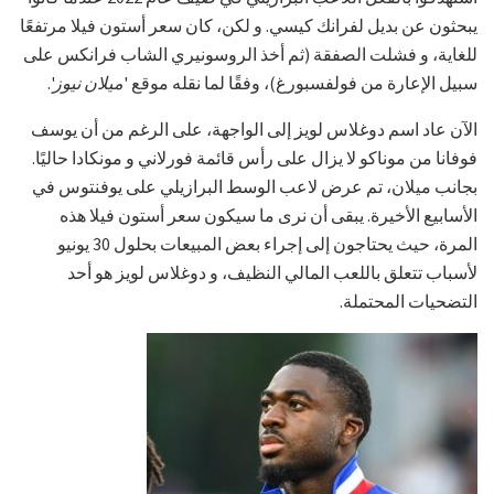
يبحثون عن بديل لفرانك كيسي. و لكن، كان سعر أستون فيلا مرتفعًا
للغاية، و فشلت الصفقة (ثم أخذ الروسونيري الشاب فرانكس على
سبيل الإعارة من فولفسبورغ)، وفقًا لما نقله موقع '
ميلان نيوز
'.
الآن عاد اسم دوغلاس لويز إلى الواجهة، على الرغم من أن يوسف
فوفانا من موناكو لا يزال على رأس قائمة فورلاني و مونكادا حاليًا.
بجانب ميلان، تم عرض لاعب الوسط البرازيلي على يوفنتوس في
الأسابيع الأخيرة. يبقى أن نرى ما سيكون سعر أستون فيلا هذه
المرة، حيث يحتاجون إلى إجراء بعض المبيعات بحلول 30 يونيو
لأسباب تتعلق باللعب المالي النظيف، و دوغلاس لويز هو أحد
التضحيات المحتملة.