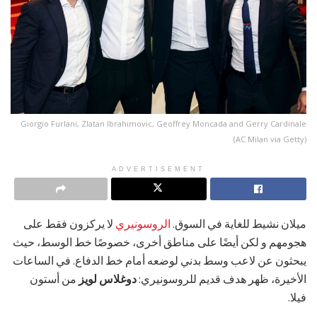
Giorgio Furlani, Zlatan Ibrahimovic, Geoffrey Moncada and Gerry Cardinale
(AC Milan via Getty)
ADVERTISEMENT
ميلان نشيط للغاية في السوق.
الروسونيري
لا يركزون فقط على
هجومهم و لكن أيضًا على مناطق أخرى، خصوصًا خط الوسط، حيث
يبحثون عن لاعب وسط بدني لوضعه أمام خط الدفاع. في الساعات
الأخيرة، ظهر هدف قديم للروسونيري:
دوغلاس لويز
من أستون
فيلا.