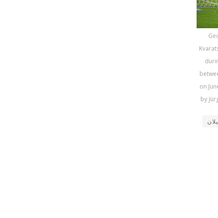
Geo
Kvarat
duri
betwee
on Jun
by Jür
لان