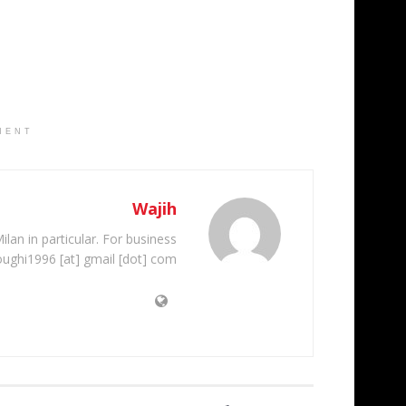
MENT
Wajih
ilan in particular. For business
oughi1996 [at] gmail [dot] com