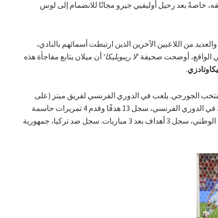
قه، خاصةً بعد رحيل أوليفيي جيرو مجانًا للانضمام إلى لوس
لعديد من اللاعبين الآخرين الذين ارتبطت أسمائهم بالنادي،
ي الواقع، أوضحت صحيفة '
لا ريبوبليكا
' أن ميلان يتابع مفاجأة هذه
كاوتادزي
.
ر 23 عامًا و يمثل المنتخب الجورجي. يلعب في الدوري الفرنسي لفريق ميتز (على
سبيل الإعارة من أياكس مع خيار الشراء). في الدوري الفرنسي، سجل 13 هدفًا وقدم 4 تمريرات حاسمة
بعد 20 مباراة. في بطولة أوروبا مع منتخبه الوطني، سجل 3 أهداف بعد 3 مباريات. سجل ضد تركيا، جمهورية