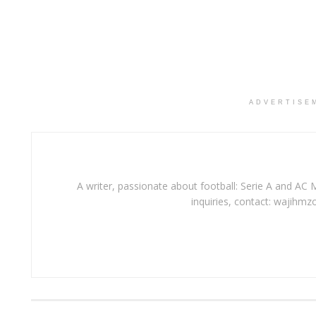
ADVERTISE
A writer, passionate about football: Serie A and AC M
inquiries, contact: wajihmz