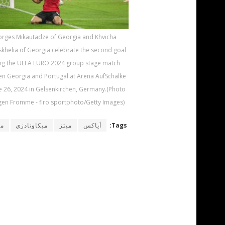
rges Mikautadze of Georgia and Khvicha
skhelia of Georgia celebrate the second goal
ng the UEFA EURO 2024 group stage match
n Georgia and Portugal at Arena AufSchalke
e 26, 2024 in Gelsenkirchen, Germany.(Photo
gen Fromme - firo sportphoto/Getty Images)
Tags:
أياكس
ميتز
ميكاوتادزي
مي