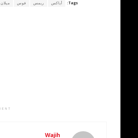
Tags:
أياكس
ريمس
فوس
ميلان
MENT
Wajih