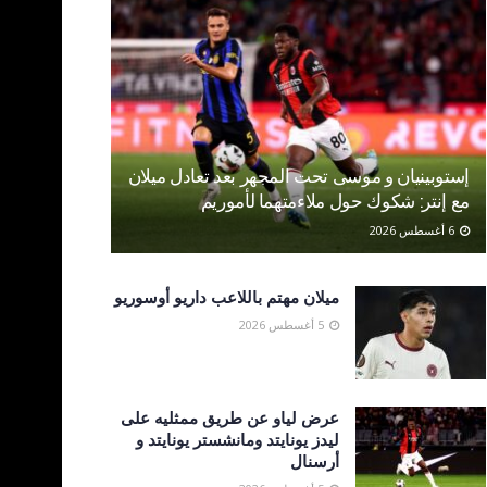
إستوبينيان و موسى تحت المجهر بعد تعادل ميلان
مع إنتر: شكوك حول ملاءمتهما لأموريم
6 أغسطس 2026
ميلان مهتم باللاعب داريو أوسوريو
5 أغسطس 2026
عرض لياو عن طريق ممثليه على
ليدز يونايتد ومانشستر يونايتد و
أرسنال