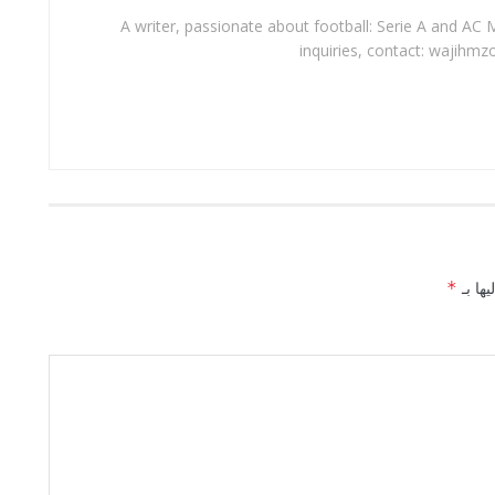
A writer, passionate about football: Serie A and AC M
inquiries, contact: wajihmz
يها بـ
*