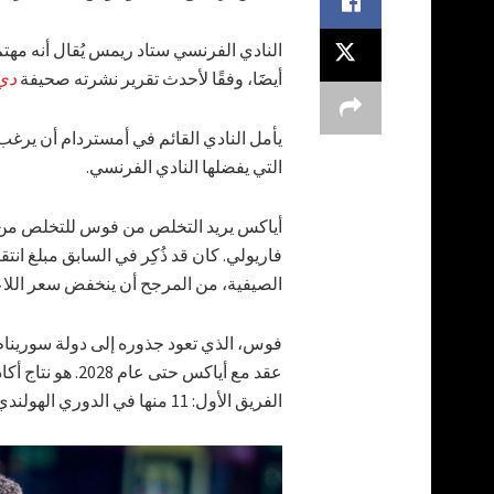
النادي الفرنسي ستاد ريمس يُقال أنه مهت
أيضََا، وفقًا لأحدث تقرير نشرته صحيفة
دي 
يأمل النادي القائم في أمستردام أن يرغب 
التي يفضلها النادي الفرنسي.
أياكس يريد التخلص من فوس للتخلص من 
فاريولي. كان قد ذُكِر في السابق مبلغ انت
الصيفية، من المرجح أن ينخفض سعر اللاع
الفريق الأول: 11 منها في الدوري الهولندي و 3 في الدوري الأوروبي.