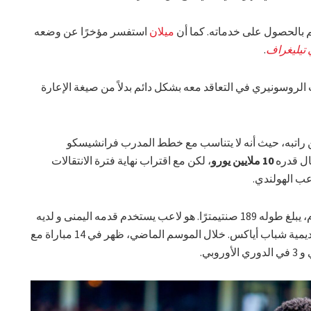
م بالحصول على خدماته. كما أن
ميلان
استفسر مؤخرًا عن وضعه
تيليغراف
.
الروسونيري في التعاقد معه بشكل دائم بدلاً من صيغة الإعارة
راتبه، حيث أنه لا يتناسب مع خطط المدرب فرانشيسكو
قال قدره
10 ملايين يورو
، لكن مع اقتراب نهاية فترة الانتقالات
ب الهولندي.
فوس، الذي تعود جذوره إلى دولة سورينام، يبلغ طوله 189 صنتيمترًا. هو لاعب يستخدم قدمه اليمنى و لديه
عقد مع أياكس حتى عام 2028. هو نتاج أكاديمية شباب أياكس. خلال الموسم الماضي، ظهر في 14 مباراة مع