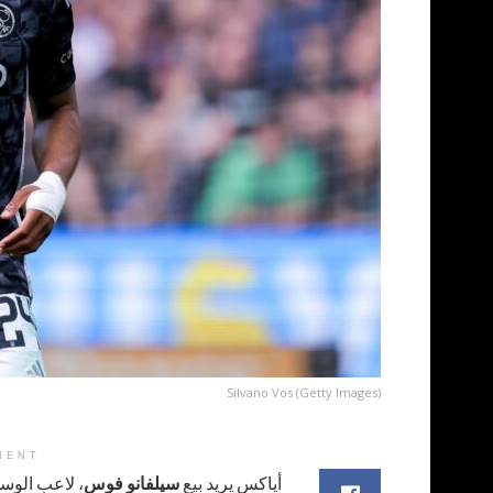
Silvano Vos (Getty Images)
MENT
أياكس يريد بيع
سيلفانو فوس
، لاعب الوسط ا