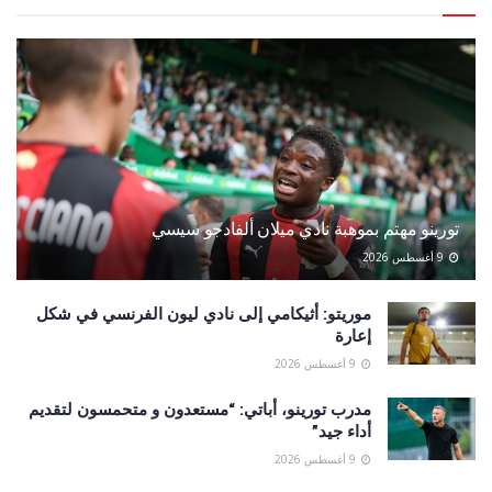
تورينو مهتم بموهبة نادي ميلان ألفادجو سيسي
9 أغسطس 2026
موريتو: أثيكامي إلى نادي ليون الفرنسي في شكل
إعارة
9 أغسطس 2026
مدرب تورينو، أباتي: “مستعدون و متحمسون لتقديم
أداء جيد”
9 أغسطس 2026