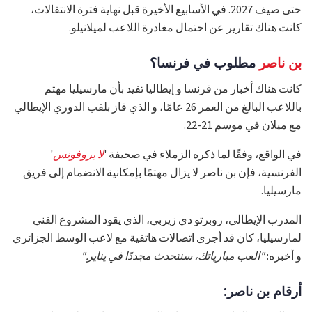
حتى صيف 2027. في الأسابيع الأخيرة قبل نهاية فترة الانتقالات،
كانت هناك تقارير عن احتمال مغادرة اللاعب لميلانيلو.
بن ناصر
مطلوب في فرنسا؟
كانت هناك أخبار من فرنسا و إيطاليا تفيد بأن مارسيليا مهتم
باللاعب البالغ من العمر 26 عامًا، و الذي فاز بلقب الدوري الإيطالي
مع ميلان في موسم 21-22.
في الواقع، وفقًا لما ذكره الزملاء في صحيفة '
لا بروفونس
'
الفرنسية، فإن بن ناصر لا يزال مهتمًا بإمكانية الانضمام إلى فريق
مارسيليا.
المدرب الإيطالي، روبرتو دي زيربي، الذي يقود المشروع الفني
لمارسيليا، كان قد أجرى اتصالات هاتفية مع لاعب الوسط الجزائري
و أخبره:
"العب مبارياتك، سنتحدث مجددًا في يناير."
أرقام بن ناصر: