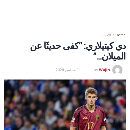
Home
الأخبار
دي كيتيلاري: “كفى حديثََا عن
الميلان…”
Wajih
by
11 سبتمبر 2024