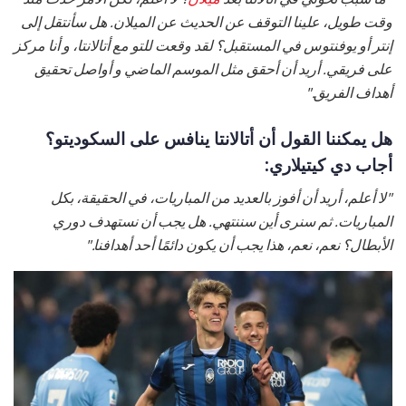
وقت طويل، علينا التوقف عن الحديث عن الميلان. هل سأنتقل إلى
إنتر أو يوفنتوس في المستقبل؟ لقد وقعت للتو مع أتالانتا، و أنا مركز
على فريقي. أريد أن أحقق مثل الموسم الماضي و أواصل تحقيق
أهداف الفريق."
هل يمكننا القول أن أتالانتا ينافس على السكوديتو؟
أجاب دي كيتيلاري:
"لا أعلم، أريد أن أفوز بالعديد من المباريات، في الحقيقة، بكل
المباريات. ثم سنرى أين سننتهي. هل يجب أن نستهدف دوري
الأبطال؟ نعم، نعم، هذا يجب أن يكون دائمًا أحد أهدافنا."