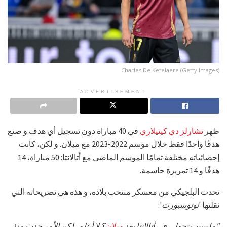
Charles De Ketelaere (Getty Images)
ADVERTISEMENT
ظهر
تشارلز دي كيتيلاري
في 40 مباراة دون تسجيل أي هدف و صنع
هدفًا واحدًا فقط خلال موسم 2022-2023 مع ميلان. و لكن، كانت
إحصائياته مختلفة تمامًا الموسم الماضي مع أتالانتا: 50 مباراة، 14
هدفًا و 14 تمريرة حاسمة.
تحدث البلجيكي من معسكر منتخب بلاده، و هذه هي تصريحاته التي
نقلتها '
توتوسبورت
':
"ما سبب تحولي في أتالانتا بعد
ميلان
؟ لا أعلم، لكن الأمر حدث منذ