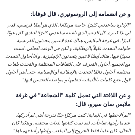
و عن انضمامه إلى الروسونيري، قال فوفانا:
"الإدارة ساعدتني كثيرًا. خاصة مونكادا، الذي هو أيضًا فرنسي، قدم
لي يدًا كبيرة. كل الدعم الذي تلقيته ساعدني كثيرًا؛ النادي كان عونًا
كبيرًا. في غرفة الملابس، هناك عدة لاعبين يتحدثون الفرنسية.
حاولت التحدث قليلاً بالإيطالية، و لكن في الوقت الحالي، لست
مميزًا فيها. هناك أيضًا لاعبين يتحدثون الإنجليزية، و أنا أحاول التحدث
مع الجميع. أحاول التعرف على الثقافات المختلفة و التحدث بلغات
مختلفة. أحاول دائمًا التحدث بالإيطالية أو الإسبانية. حتى أنني أحاول
قول بضع كلمات بالألمانية لتعلمها و مواصلة التحسن فيها."
و عن اللافتة التي تحمل كلمة "الشجاعة" في غرفة
ملابس سان سيرو، قال:
"لم ألاحظها في البداية؛ كنت مركزًا جدًا لدرجة أنني لم أدركها.
عندما رأيتها، تفاجأت. لقد تمت كتابتها بلغات مختلفة. و هكذا كان
الحال، كان علينا فقط الخروج إلى الملعب و إظهار أننا فهمناها."