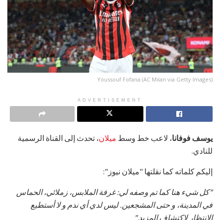
Youssouf Fofana (AC Milan via Getty Images)
ADVERTISEMENT
يوسف
فوفانا
، لاعب خط وسط
ميلان
، تحدث إلى القناة الرسمية
للنادي.
إليكم كلماته كما نقلتها "ميلان نيوز":
"كل شيء هنا كما تم وصفه لي: غرفة الملابس، زملائي، الحماس
في المدينة، و حتى المشجعين. ليس لدي أي ندم و لا أستطيع
الانتظار لاكتشاف المزيد."