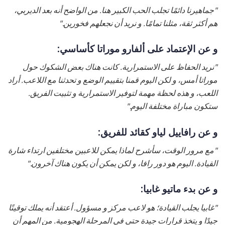
"جماهيرنا دائمًا تجلب الحب الكبير هنا. من الواضح أنه بعد الديربي،
هم أكثر ثقة، مثلنا تمامًا. و نريد أن نجعلهم فخورين."
و عن الإعتماد على ألفارو موراتا كأساسي:
"نريد الحفاظ على الاستمرارية. كانت هناك بعض الشكوك حول
موراتا أمس، و لكن اليوم قمنا بتقييم الوضع و تحدثنا مع اللاعب. أراد
اللعب، و هذه لحظة مهمة لتوفير الاستمرارية و تثبيت الفريق.
ستكون مباراة مختلفة اليوم."
و عن رافاييل لياو كقائد للفريق:
"مع مرور الوقت، سأشرح لماذا يمكن للاعبين مختلفين ارتداء شارة
القيادة. اليوم هو دور رافا، و لكن يمكن أن يكون هناك آخرون."
و عن بدء ماتيو غابيا:
"غابيا يجلب القيادة؛ هو لاعب مركز و مسؤول. أعتقد أنه يملك توقيتًا
جيدًا و يتخذ قرارات جيدة حتى في المرحلة الهجومية. من المهم أن