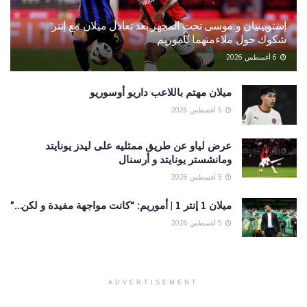
إستوبينيان و موسى تحت المجهر بعد تعادل ميلان مع إنتر:
شكوك حول ملاءمتهما لأموريم
6 أغسطس 2026
ميلان مهتم باللاعب داريو أوسوريو
5 أغسطس 2026
عرض لياو عن طريق ممثليه على ليدز يونايتد
ومانشستر يونايتد و أرسنال
5 أغسطس 2026
ميلان 1 إنتر 1 | أموريم: “كانت مواجهة مفيدة و لكن…”
5 أغسطس 2026
ADVERTISEMENT