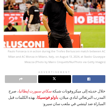
Paulo Fonseca is in action during the Trofeo Berlusconi match between AC
Milan and AC Monza in Milano, Italy, on August 13, 2024, at Stadio Giuseppe
Meazza (Photo by Mairo Cinquetti/NurPhoto via Getty Images).
ADVERTISEMENT
خلال حديثه إلى ميكروفونات شبكة
سكاي سبورت
إيطاليا
، صرح
المدرب البرتغالي لنادي ميلان،
باولو فونسيكا
، بهذه الكلمات قبل
المباراة ضد ليتشي في ملعب سان سيرو: