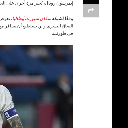
إيمرسون رويال، يُجبر مرة أخرى على ال
وفقًا لشبكة
سكاي سبورت إيطاليا
الساق اليسرى و لن يستطيع أن يسافر مع ب
في فلورنسا.