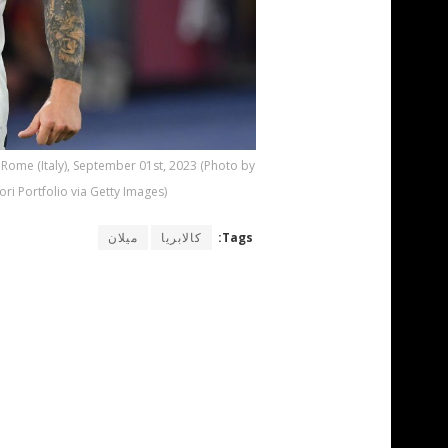
 Rome (Italy), September 01st, 2023 (Photo by
 Portfolio via Getty Images)
Tags:
كالابريا
ميلان