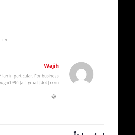
MENT
Wajih
ilan in particular. For business
oughi1996 [at] gmail [dot] com