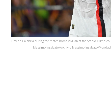
Davide Calabria during the match Roma v Milan at the Stadio Olimpico.
Massimo Insabato/Archivio Massimo Insabato/Mondadori