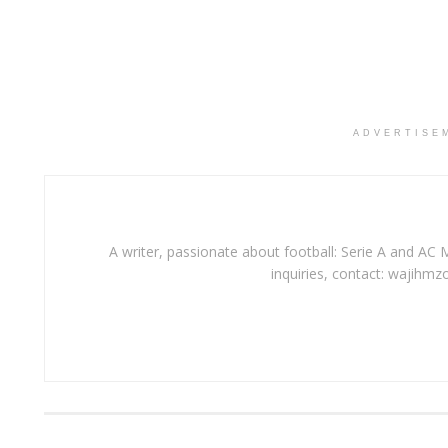
ADVERTISE
A writer, passionate about football: Serie A and AC M
inquiries, contact: wajihmz