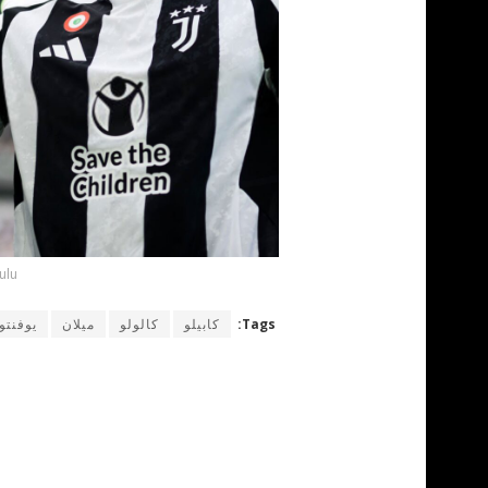
ulu
Tags:
كابيلو
كالولو
ميلان
يوفنت