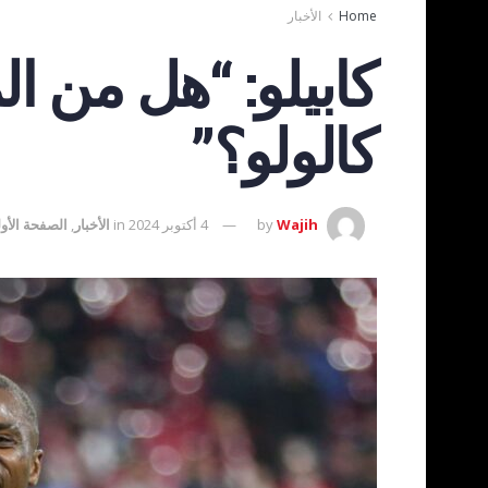
Home
الأخبار
كابيلو: “هل من ا
كالولو؟”
Wajih
by
4 أكتوبر 2024
in
الأخبار
,
الصفحة الأو