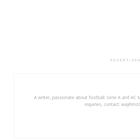
ADVERTISE
A writer, passionate about football: Serie A and AC M
inquiries, contact: wajihmz