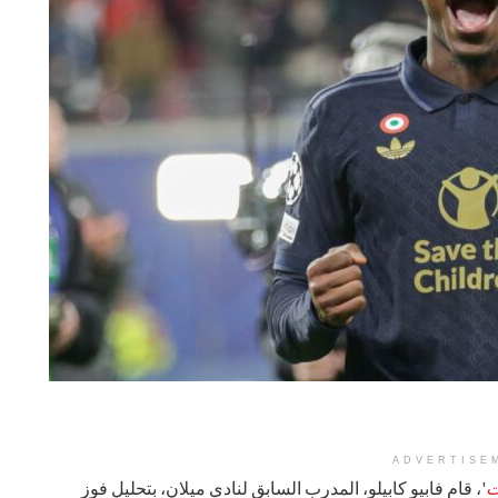
ADVERTISE
ت
'، قام فابيو كابيلو، المدرب السابق لنادي ميلان، بتحليل فوز