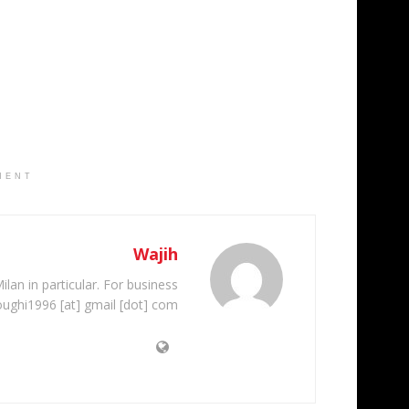
MENT
Wajih
ilan in particular. For business
oughi1996 [at] gmail [dot] com