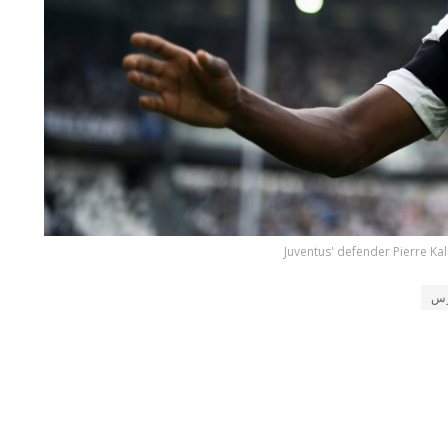
Juventus' defender Pierre Kal
وس