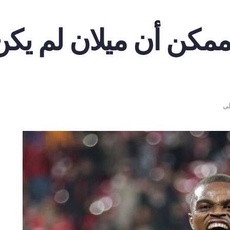
لممكن أن ميلان لم يكن
لى