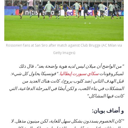
Rossoneri fans at San Siro after match against Club Brugge (AC Milan via
Getty Images)
"من الواضح أن ميلان ليس لديه هوية واضحة بعد"،
قال ذلك
لميكروفونات
سكاي سبورت إيطاليا
.
"فونسيكا يحاول كل شيء:
قبل الهدف الثاني (ضد كلوب بروج)، كانت هناك العديد من
المشكلات في بناء اللعب، و لكن أيضًا في المرحلة الدفاعية، التي
كانت فيها المشاكل."
و أضاف بوبان:
"كان الخصوم يسددون بشكل سهل للغاية، لكن مينيون مذهل. لا