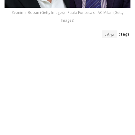
Zvonimir Boban (Getty Images) - Paulo Fonseca of AC Milan (Getty
Images)
Tags:
بوبان