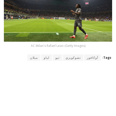
AC Milan's Rafael Leao (Getty Images)
Tags:
أوكافور
تشوكويزي
ثيو
لياو
ميلان