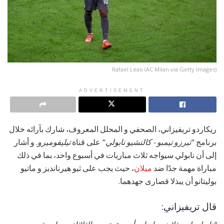
Rafael Leao (AC Milan via Getty Images)
ADVERTISEMENT
ريكاردو تريفيزاني، الصحفي و المحلل المعروف، شارك بآرائه خلال
برنامج "
تيرزو تيمبو - كالتشيو نابولي
" على قناة
تيليفوميرو
. و أشار
إلى أن نابولي سيواجه ثلاث مباريات في أسبوع واحد، بما في ذلك
مباراة مهمة جدًا ضد
ميلان
، حيث يجب على ثيو هيرنانديز و ماتيو
بوليتانو أن يبذلا قصارى جهدهما.
قال تريفيزاني: