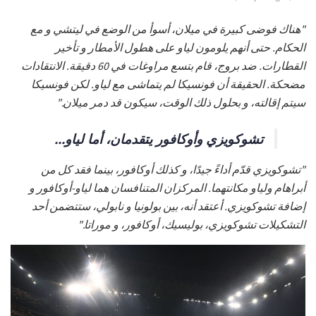
"هناك فوضى كبيرة في ميلان، أسوأ من الوضع في ليتشي و مع
الحكام. حتى أنهم يلومون لياو على هطول الأمطار و تأخير
القطارات. ضد بروج، قام بتسع مراوغات في 60 دقيقة. الانتقادات
مضحكة. الحقيقة أن فونسيكا لم يتماشى مع لياو. لكن فونسيكا
سيتم إقالته، و بحلول ذلك الوقت، سيكون قد دمر ميلان."
تشوكويزي وأوكافور يتقدمان، أما لياو...
"تشوكويزي قدّم أداءً جيدًا، و كذلك أوكافور، بينما فقد كل من
أبراهام ولياو مكانتهما. المركزان المتنافسان هما لياو-أوكافور و
إضافة تشوكويزي. أعتقد أنه، بين بولونيا و نابولي، ستتضمن أحد
التشكيلات تشوكويزي، بوليسيك، أوكافور، و موراتا."