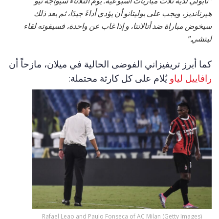
"نابولي لديه ثلاث مباريات أسبوعية. يوم الثلاثاء سيواجه ثيو
هيرنانديز، ويجب على بوليتانو أن يؤدي أداءً جيدًا، ثم بعد ذلك
سيخوض مباراة ضد أتالانتا، و إذا غاب عن واحدة، فسيفوته لقاء
ليتشي."
كما أبرز تريفيزاني الفوضى الحالية في ميلان، مازحاً أن
رافاييل لياو
يُلام على كل كارثة محتملة:
Rafael Leao and Paulo Fonseca of AC Milan (Getty Images)