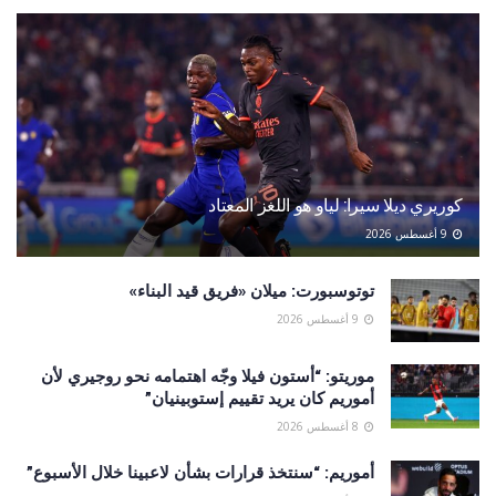
كوريري ديلا سيرا: لياو هو اللغز المعتاد
9 أغسطس 2026
توتوسبورت: ميلان «فريق قيد البناء»
9 أغسطس 2026
موريتو: “أستون فيلا وجّه اهتمامه نحو روجيري لأن
أموريم كان يريد تقييم إستوبينيان”
8 أغسطس 2026
أموريم: “سنتخذ قرارات بشأن لاعبينا خلال الأسبوع”