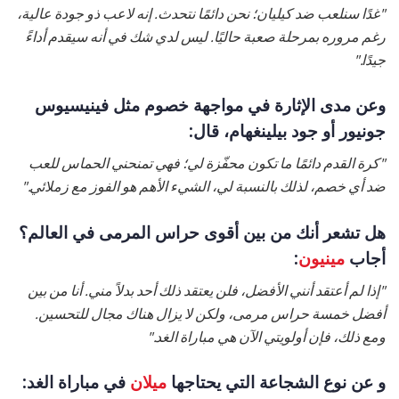
"غدًا سنلعب ضد كيليان؛ نحن دائمًا نتحدث. إنه لاعب ذو جودة عالية،
رغم مروره بمرحلة صعبة حاليًا. ليس لدي شك في أنه سيقدم أداءً
جيدًا."
وعن مدى الإثارة في مواجهة خصوم مثل فينيسيوس
جونيور أو جود بيلينغهام، قال:
"كرة القدم دائمًا ما تكون محفّزة لي؛ فهي تمنحني الحماس للعب
ضد أي خصم، لذلك بالنسبة لي، الشيء الأهم هو الفوز مع زملائي."
هل تشعر أنك من بين أقوى حراس المرمى في العالم؟
أجاب
مينيون
:
"إذا لم أعتقد أنني الأفضل، فلن يعتقد ذلك أحد بدلاً مني. أنا من بين
أفضل خمسة حراس مرمى، ولكن لا يزال هناك مجال للتحسين.
ومع ذلك، فإن أولويتي الآن هي مباراة الغد."
و عن نوع الشجاعة التي يحتاجها
ميلان
في مباراة الغد: