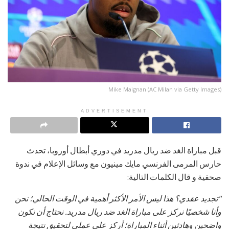
Mike Maignan (AC Milan via Getty Images)
ADVERTISEMENT
قبل مباراة الغد ضد ريال مدريد في دوري أبطال أوروبا، تحدث
حارس المرمى الفرنسي مايك مينيون مع وسائل الإعلام في ندوة
صحفية و قال الكلمات التالية:
"تجديد عقدي؟ هذا ليس الأمر الأكثر أهمية في الوقت الحالي؛ نحن
وأنا شخصيًا نركز على مباراة الغد ضد ريال مدريد. نحتاج أن نكون
واضحين وهادئين أثناء المباراة؛ أركز على عملي لتحقيق نتيجة