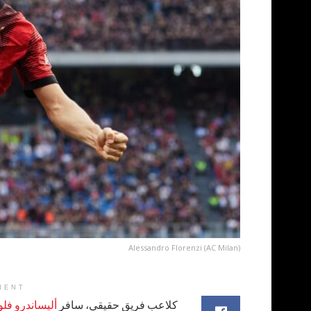
Alessandro Florenzi (AC Milan)
MENT
كلاعب فريق حقيقي، سافر
أليساندرو فل