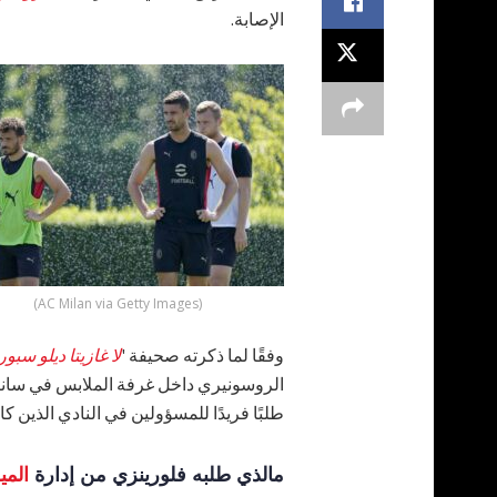
الإصابة.
(AC Milan via Getty Images)
وفقًا لما ذكرته صحيفة '
لا غازيتا ديلو سبو
الروسونيري داخل غرفة الملابس في سانتي
طلبًا فريدًا للمسؤولين في النادي الذين كا
مالذي طلبه فلورينزي من إدارة
المي