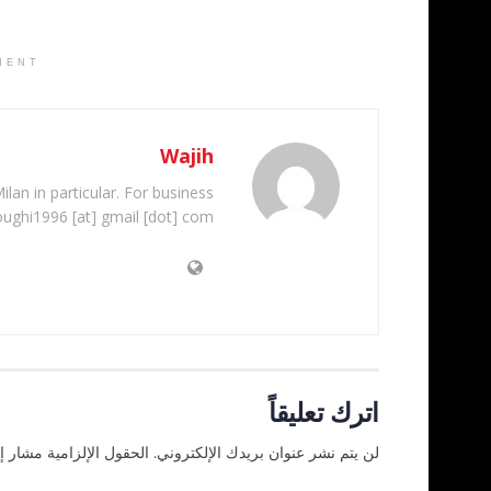
MENT
Wajih
ilan in particular. For business
oughi1996 [at] gmail [dot] com
اترك تعليقاً
لن يتم نشر عنوان بريدك الإلكتروني.
الحقول الإلزامية مشار إل