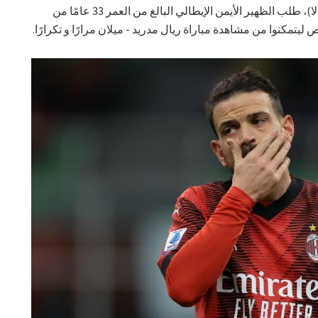
بحسب التقرير، و بنوع من المزاح (أو ربما لا)، طلب الظهير الأيمن الإيطالي البالغ من العمر 33 عامًا من