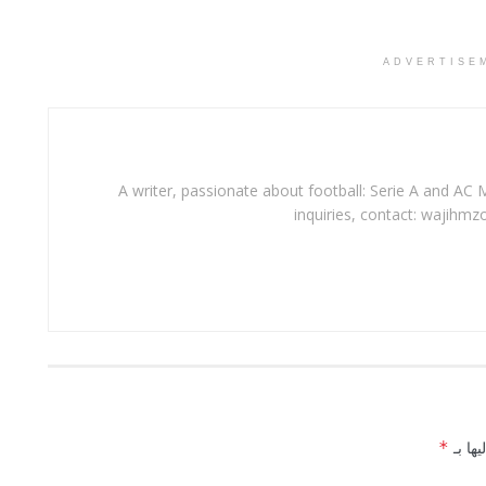
ADVERTISE
A writer, passionate about football: Serie A and AC M
inquiries, contact: wajihmz
يها بـ
*