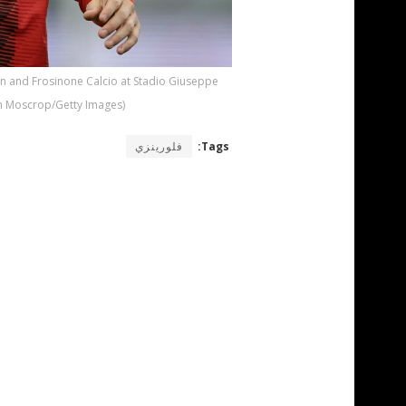
an and Frosinone Calcio at Stadio Giuseppe
n Moscrop/Getty Images)
Tags:
فلورينزي