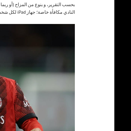
النادي مكافأة خاصة؛ جهاز iPad لكل شخص ليتمكنوا من مشاهدة مباراة ريال مدريد - ميلان مرارًا و تكرارًا.