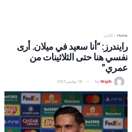
Home
الأخبار
رايندرز: “أنا سعيد في ميلان. أرى
نفسي هنا حتى الثلاثينات من
عمري”
Wajih
by
18 نوفمبر 2024