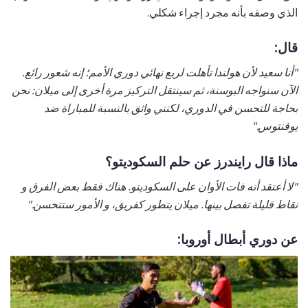
الذي وصفه بأنه مجرد إجراء شكلي.
قال:
"أنا سعيد لأن هولندا تأهلت لربع نهائي دوري الأمم؛ إنه شعور رائع.
الآن سنواجه البوسنة، ثم سينتقل التركيز مرة أخرى إلى ميلان: نحن
بحاجة للتحسن في الدوري، لكنني واثق بالنسبة للمباراة ضد
يوفنتوس."
ماذا قال رايندرز عن حلم السكوديتو؟
"لا أعتقد أنه فات الأوان على السكوديتو. هناك فقط بعض الفرق و
نقاط قليلة تفصل بينها. ميلان يتطور كفريق، و الأمور ستتحسن."
عن دوري أبطال أوروبا: