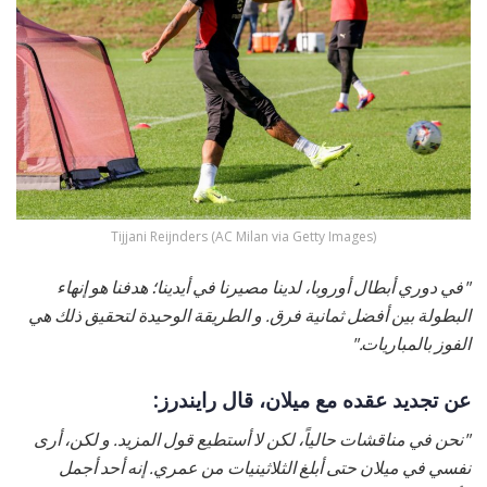
Tijjani Reijnders (AC Milan via Getty Images)
"في دوري أبطال أوروبا، لدينا مصيرنا في أيدينا؛ هدفنا هو إنهاء
البطولة بين أفضل ثمانية فرق. و الطريقة الوحيدة لتحقيق ذلك هي
الفوز بالمباريات."
عن تجديد عقده مع ميلان، قال رايندرز:
"نحن في مناقشات حالياً، لكن لا أستطيع قول المزيد. و لكن، أرى
نفسي في ميلان حتى أبلغ الثلاثينيات من عمري. إنه أحد أجمل