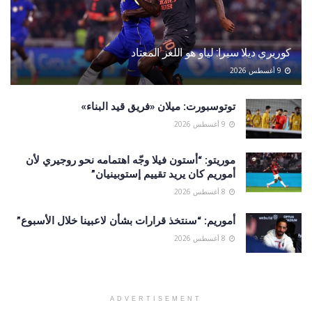
كوريري ديلا سيرا: لياو هو اللغز المعتاد
9 أغسطس 2026
توتوسبورت: ميلان «فريق قيد البناء»
9 أغسطس 2026
موريتو: “أستون فيلا وجّه اهتمامه نحو روجيري لأن
أموريم كان يريد تقييم إستوبينيان”
8 أغسطس 2026
أموريم: “سنتخذ قرارات بشأن لاعبينا خلال الأسبوع”
8 أغسطس 2026
ADVERTISEMENT