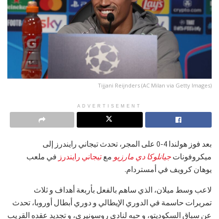
Tijjani Reijnders (AC Milan via Getty Images)
ADVERTISEMENT
بعد فوز هولندا 4-0 على المجر، تحدث تيجاني رايندرز إلى
ميكروفونات
جيانلوكا دي مارزيو
مع
تيجاني رايندرز
في ملعب
يوهان كرويف في أمستردام.
لاعب وسط ميلان، الذي ساهم بالفعل بأربعة أهداف و ثلاث
تمريرات حاسمة في الدوري الإيطالي و دوري أبطال أوروبا، تحدث
عن سباق السكوديتو، و حبه لنادي روسونيري، و تجديد عقده القريب