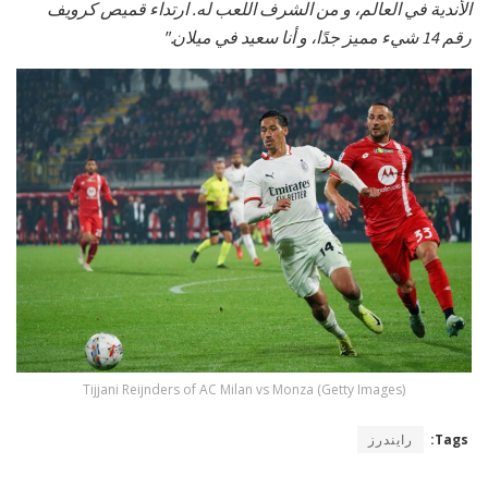
الأندية في العالم، و من الشرف اللعب له. ارتداء قميص كرويف
رقم 14 شيء مميز جدًا، و أنا سعيد في ميلان."
Tijjani Reijnders of AC Milan vs Monza (Getty Images)
Tags:
رايندرز