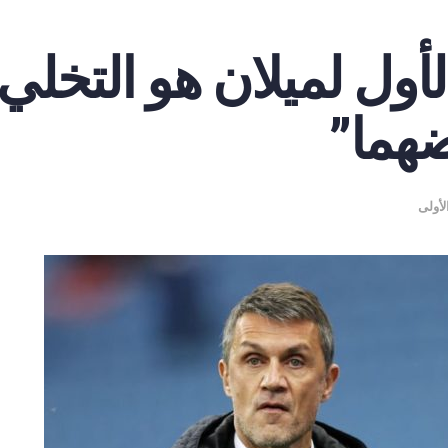
لأول لميلان هو التخلي
ضهما”
لأولى