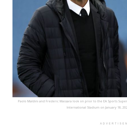
Paolo Maldini and Frederic Massara look on prior to the EA Sports Sup
International Stadium on January 18, 20
ADVERTISE