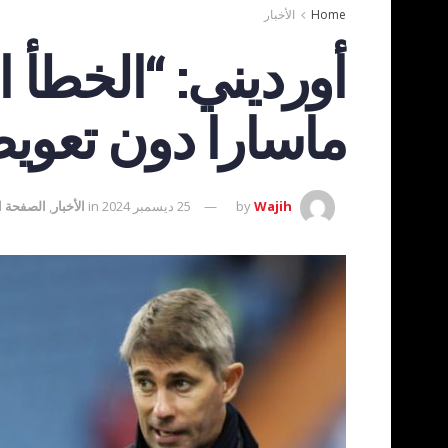
Home
الأخبار
أورديني: “الخطأ ا
ماسارا دون تعوي
Wajih
by
25 ديسمبر 2024
in
الأخبار
,
الصفحة ا