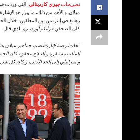
تصريحات
جيري كاردينالي
، التي وردت في 
ميلان. و الأهم من ذلك، ما يبرز هو الإشار
زهانغ في إنتر. من بين المعلقين، خلال الحل
كان الصحفي
فرانكو أورديني
، الذي قال:
"هذه فرصة لإثارة غضب جماهير ميلان بشك
المالية مستقرة و النتائج تتحقق، كان الجم
و ميرابيلي إلى الحد الأدنى، و كان كل شيء ي