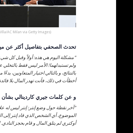
(Photo by Claudio Villa/AC Milan via Getty Images)
تحدث الصحفي بتفاصيل أكثر عن ميل
"مشكلة اليوم هي هذه: أولاً وقبل كل شيء
ولم تستبدلهما! الأمر ليس فقط بالتخلي عنهم
بالنتائج، و بالتالي اختيار المتعاونين، بدءًا
أخطأت في ذلك، فأنت تهدر المال بلا فائدة
و عن كلمات جيري كاردينالي بشأن نا
"آخر نقطة حول وضع إنتر: إنتر ليس له علاق
الموضوع، أي الشخص الذي قاد إنتر إلى الف
أوكتري لم يتلق المال و قام بحجز النادي. 