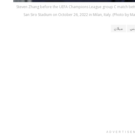
Steven Zhang before the UEFA Champions League group C match betwe
San Siro Stadium on October 26, 2022 in Milan, Italy. (Photo by Mat
ني
ميلان
ADVERTISE