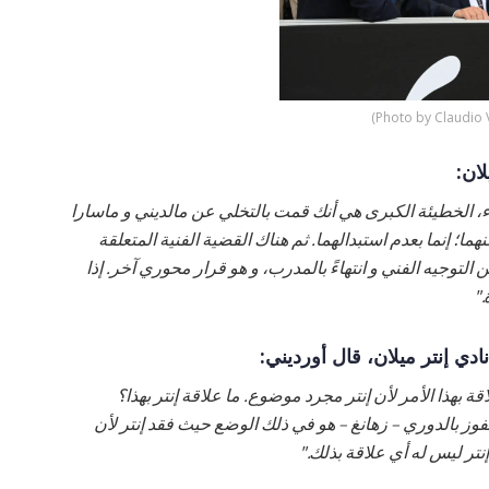
ان:
، الخطيئة الكبرى هي أنك قمت بالتخلي عن مالديني و ماسارا
ا؛ إنما بعدم استبدالهما. ثم هناك القضية الفنية المتعلقة
 من التوجيه الفني و انتهاءً بالمدرب، و هو قرار محوري آخر. إذا
."
دي إنتر ميلان، قال أورديني:
ة بهذا الأمر لأن إنتر مجرد موضوع. ما علاقة إنتر بهذا؟
وز بالدوري – زهانغ – هو في ذلك الوضع حيث فقد إنتر لأن
إنتر ليس له أي علاقة بذلك."