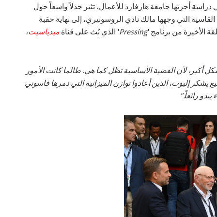
دراسة أجرتها جامعة هارفارد للأعمال، تثير جدلاً واسعاً حول
ة القاسية التي وجهها مالك نادي الروسونيري، إلى نهاية حقبة
قة الأخيرة من برنامج '
Pressing
' الذي بُث على قناة
ميدياسيت
،
ل أكبر، لأن القضية الأساسية تظل كما هي. طالما كانت الأمور
يع يشكر إليوت، الذين أعادوا توازن الميزانية التي دمرها فاسوني
بدو رائعاً."