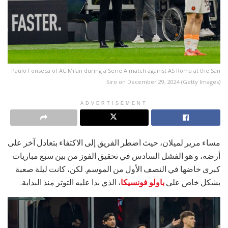
Paulo Fonseca of AC Milan during a Serie A match against AS Roma at the San
Siro on December 29, 2024 (Getty Images)
ADVERTISEMENT
مساء مرير لميلان، حيث اضطر الفريق إلى الاكتفاء بتعادل آخر على
أرضه، و هو الفشل السادس في تحقيق الفوز من بين سبع مباريات
كبرى خاضها في النصف الأول من الموسم. لكن، كانت ليلة صعبة
بشكل خاص على
باولو فونسيكا
، الذي بدا عليه التوتر منذ البداية.