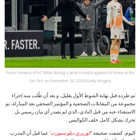
Paulo Fonseca of AC Milan during a Serie A match against AS Roma at the
San Siro on December 29, 2024 (Getty Images)
تم طرده قبل نهاية الشوط الأول بقليل، و بعد أن طُلب منه إجراء
مجموعة من المقابلات الصحفية و المؤتمر الصحفي بعد المباراة، تم
الاستغناء عنه من قبل النادي، الذي لم يصدر أي بيان رسمي بل
تحرك بشكل كامل خلف الكواليس.
اليوم، كشفت صحيفة '
كوريري ديلو سبورت
' عما قيل أن المدرب