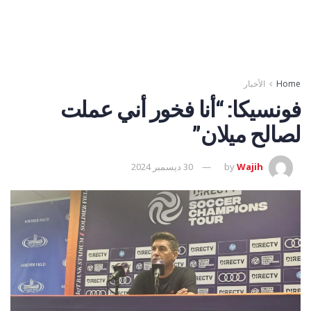
Home
الأخبار
فونسيكا: “أنا فخور أني عملت
لصالح ميلان”
Wajih
by
30 ديسمبر 2024