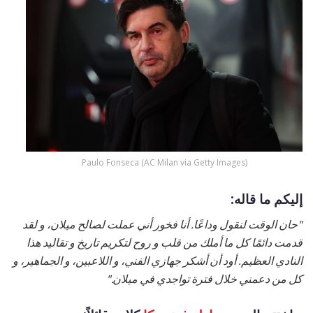
Paulo Fonseca (AC Milan via Getty Images)
إليكم ما قاله:
"حان الوقت لنقول وداعًا. أنا فخور أني عملت لصالح ميلان، و لقد
قدمت دائمًا كل ما أملك من قلب و روح لتكريم تاريخ و تقاليد هذا
النادي العظيم. أود أن أشكر جهازي الفني، و اللاعبين، و الجماهير، و
كل من دعمني خلال فترة تواجدي في ميلان."