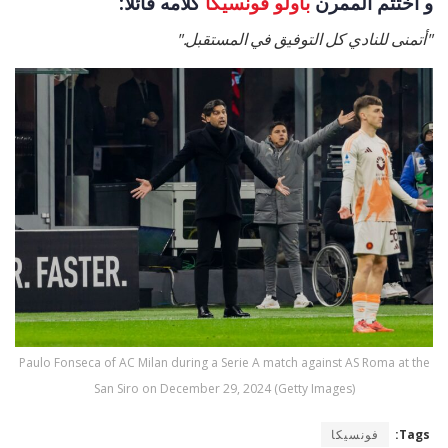
و اختتم الممرن
باولو فونسيكا
كلامه قائلاً:
"أتمنى للنادي كل التوفيق في المستقبل."
Paulo Fonseca of AC Milan during a Serie A match against AS Roma at the
San Siro on December 29, 2024 (Getty Images)
Tags:
فونسيكا