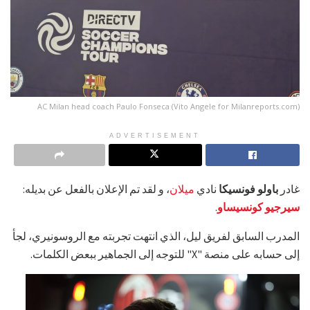
AC Milan head coach Paulo Fonseca (Vito Angele for Milanreports.com)
ADVERTISEMENT
غادر
باولو فونسيكا
نادي
ميلان
، و لقد تم الإعلان بالفعل عن بديله:
سيرجيو كونسيساو
.
المدرب السابق لفريق ليل، الذي انتهت تجربته مع الروسونيري، لجأ
إلى حسابه على منصة "X" للتوجه إلى الجماهير ببعض الكلمات.