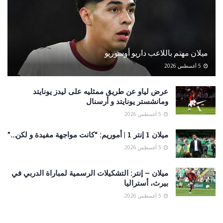
ميلان مهتم باللاعب داريو أوسوريو
5 أغسطس 2026
عرض لياو عن طريق ممثليه على ليدز يونايتد
ومانشستر يونايتد و أرسنال
5 أغسطس 2026
ميلان 1 إنتر 1 | أموريم: “كانت مواجهة مفيدة و لكن…”
5 أغسطس 2026
ميلان – إنتر: التشكيلات الرسمية لمباراة الدربي في
بيرث، أستراليا
5 أغسطس 2026