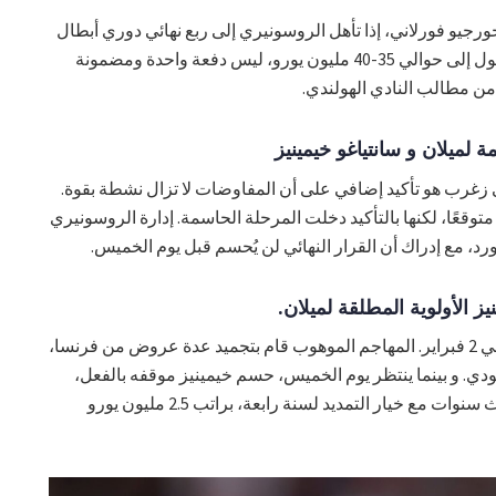
ورجيو فورلاني، إذا تأهل الروسونيري إلى ربع نهائي دوري أبطال
أوروبا. النادي ينوي تحسين العرض و الوصول إلى حوالي 35-40 مليون يورو، ليس دفعة واحدة ومضمونة
من مطالب النادي الهولندي.
 زغرب هو تأكيد إضافي على أن المفاوضات لا تزال نشطة بقوة.
متوقعًا، لكنها بالتأكيد دخلت المرحلة الحاسمة. إدارة الروسونيري
رد، مع إدراك أن القرار النهائي لن يُحسم قبل يوم الخميس.
ز الأولوية المطلقة لميلان.
هدفه هو اللعب في ديربي ميلانو ضد إنتر في 2 فبراير. المهاجم الموهوب قام بتجميد عدة عروض من فرنسا،
ودي. و بينما ينتظر يوم الخميس، حسم خيمينيز موقفه بالفعل،
معتمدًا على اتفاق مع ميلان لعقد لمدة ثلاث سنوات مع خيار التمديد لسنة رابعة، براتب 2.5 مليون يورو