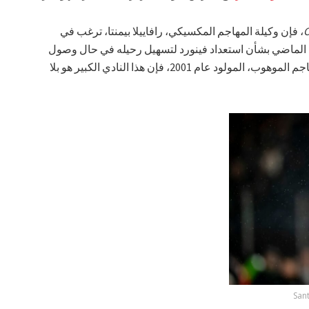
C
، فإن وكيلة المهاجم المكسيكي، رافاييلا بيمنتا، ترغب في
 الماضي بشأن استعداد فينورد لتسهيل رحيله في حال وصول
عرض من نادٍ أوروبي كبير. و في ذهن المهاجم الموهوب، المولود عام 2001، فإن هذا النادي الكبير هو بلا
San