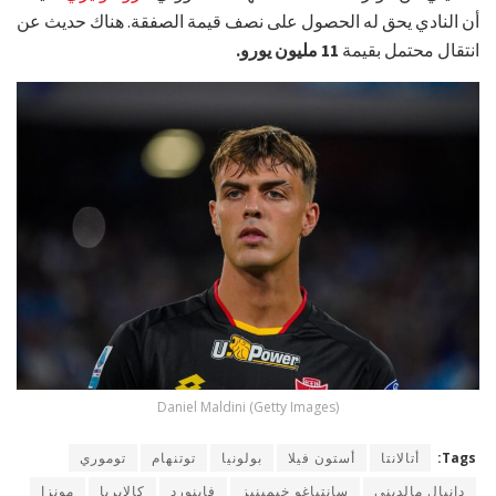
أن النادي يحق له الحصول على نصف قيمة الصفقة. هناك حديث عن
انتقال محتمل بقيمة
11 مليون يورو.
Daniel Maldini (Getty Images)
Tags:
أتالانتا
أستون فيلا
بولونيا
توتنهام
توموري
دانيال مالديني
سانتياغو خيمينيز
فاينورد
كالابريا
مونزا