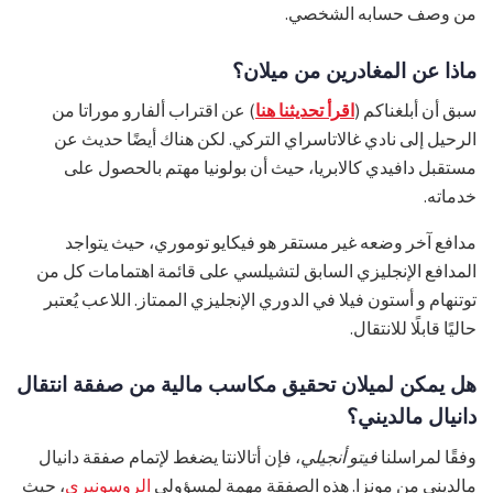
من وصف حسابه الشخصي.
ماذا عن المغادرين من ميلان؟
سبق أن أبلغناكم (
اقرأ تحديثنا هنا
) عن اقتراب ألفارو موراتا من
الرحيل إلى نادي غالاتاسراي التركي. لكن هناك أيضًا حديث عن
مستقبل دافيدي كالابريا، حيث أن بولونيا مهتم بالحصول على
خدماته.
مدافع آخر وضعه غير مستقر هو فيكايو توموري، حيث يتواجد
المدافع الإنجليزي السابق لتشيلسي على قائمة اهتمامات كل من
توتنهام و أستون فيلا في الدوري الإنجليزي الممتاز. اللاعب يُعتبر
حاليًا قابلًا للانتقال.
هل يمكن لميلان تحقيق مكاسب مالية من صفقة انتقال
دانيال مالديني؟
وفقًا لمراسلنا
فيتو أنجيلي
، فإن أتالانتا يضغط لإتمام صفقة دانيال
مالديني من مونزا. هذه الصفقة مهمة لمسؤولي
الروسونيري
، حيث