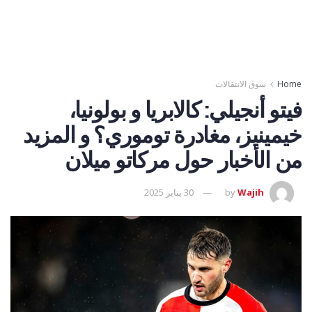
Home
سوق الانتقالات
فيتو أنجيلي: كالابريا و بولونيا،
خيمينيز، مغادرة توموري؟ و المزيد
من الأخبار حول مركاتو ميلان
Wajih
by
30 يناير 2025