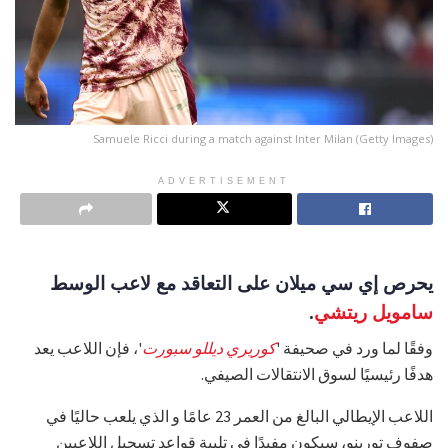
Samuele Ricci during a match against Inter Milan (Getty Images)
ADVERTISEMENT
يحرص إي سي ميلان على التعاقد مع لاعب الوسط
سامويل ريتشي
.
وفقًا لما ورد في صحيفة '
كوريري ديللو سبورت
'، فإن اللاعب يعد
هدفًا رئيسيًا لسوق الانتقالات الصيفي.
اللاعب الإيطالي البالغ من العمر 23 عامًا و الذي يلعب حاليًا في
صفوف تورينو، سيكون مفيدًا في تلبية قواعد تسجيل اللاعبين