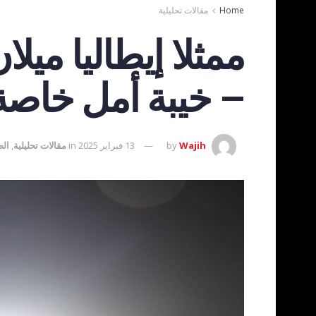
Home
مقالات تحليلية
ممثلا إيطاليا ميل
– خيبة أمل خاصة
Wajih
by
13 فبراير 2025
in
مقالات تحليلية
,
الص