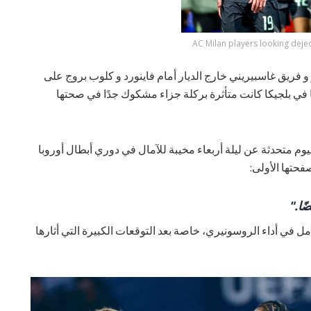
AC Milan players looking deje
فريق غاسبيريني خارج الديار أمام فاينورد و كلوب بروج على
تا في بلجيكا كانت متأثرة بركلة جزاء مشكوك جدًا في صحتها
وم متحدثة عن ليلة أربعاء مخيبة للآمال في دوري أبطال أوروبا
فحتها الأولى:
ًا."
في أداء الروسونيري، خاصة بعد التوقعات الكبيرة التي أثارها