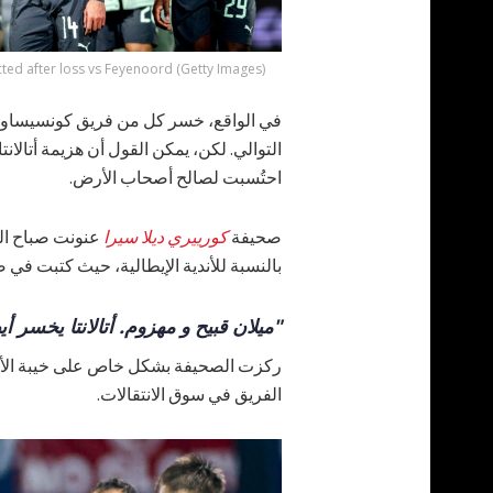
cted after loss vs Feyenoord (Getty Images)
في الواقع، خسر كل من فريق كونسيساو و 
التوالي. لكن، يمكن القول أن هزيمة أتالان
احتُسبت لصالح أصحاب الأرض.
صحيفة
كورييري ديلا سيرا
عنونت صباح الي
بالنسبة للأندية الإيطالية، حيث كتبت في ص
"ميلان قبيح و مهزوم. أتالانتا يخسر أيض
ركزت الصحيفة بشكل خاص على خيبة الأمل 
الفريق في سوق الانتقالات.