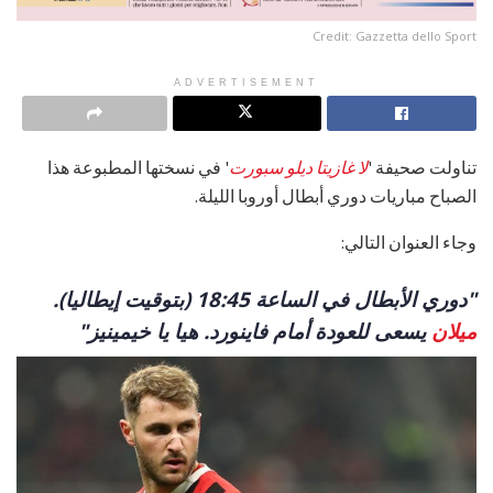
Credit: Gazzetta dello Sport
ADVERTISEMENT
تناولت صحيفة '
لا غازيتا ديلو سبورت
' في نسختها المطبوعة هذا
الصباح مباريات دوري أبطال أوروبا الليلة.
وجاء العنوان التالي:
"دوري الأبطال في الساعة 18:45 (بتوقيت إيطاليا).
ميلان
يسعى للعودة أمام فاينورد. هيا يا خيمينيز"