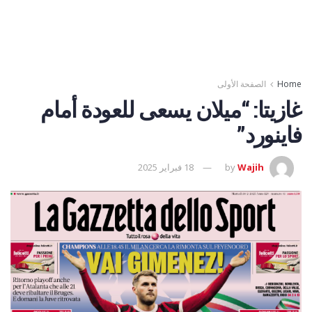
Home
الصفحة الأولى
غازيتا: “ميلان يسعى للعودة أمام
فاينورد”
Wajih
by
18 فبراير 2025