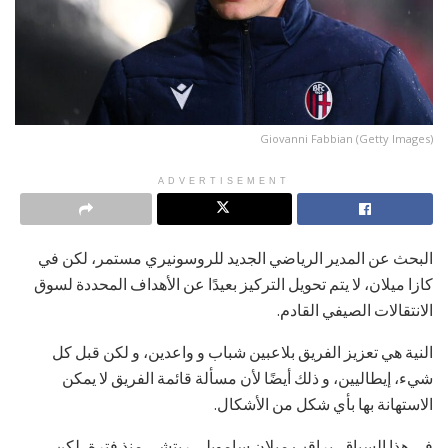
Giovanni Fabbian (Getty Images)
ADVERTISEMENT
البحث عن المدير الرياضي الجديد للروسونيري مستمر، لكن في
كازا ميلان، لا يتم تحويل التركيز بعيدًا عن الأهداف المحددة لسوق
الانتقالات الصيفي القادم.
النية هي تعزيز الفريق بلاعبين شباب و واعدين، و لكن قبل كل
شيء، إيطاليين، و ذلك أيضًا لأن مسألة قائمة الفريق لا يمكن
الاستهانة بها بأي شكل من الأشكال.
في هذا السياق، يراقب ميلان سامويلي ريتشي منذ فترة، لكن