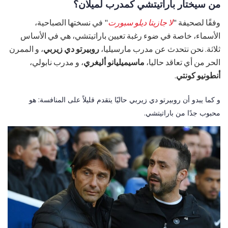
من سيختار باراتيتشي كمدرب لميلان؟
وفقًا لصحيفة "
لا جازيتا ديلو سبورت
" في نسختها الصباحية،
الأسماء، خاصة في ضوء رغبة تعيين باراتيتشي، هي في الأساس
ثلاثة. نحن نتحدث عن مدرب مارسيليا،
روبيرتو دي زيربي
، و الممرن
الحر من أي تعاقد حاليا،
ماسيميليانو أليغري
، و مدرب نابولي،
أنطونيو كونتي
.
و كما يبدو أن روبيرتو دي زيربي حاليًا يتقدم قليلاً على المنافسة: هو
محبوب جدًا من باراتيتشي.