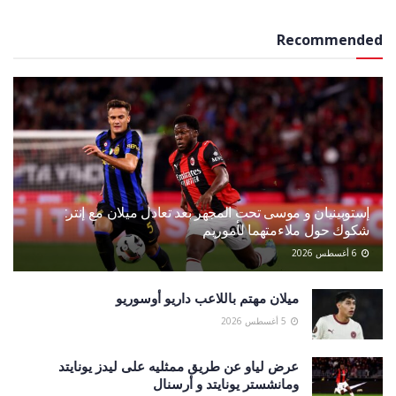
Recommended
إستوبينيان و موسى تحت المجهر بعد تعادل ميلان مع إنتر:
شكوك حول ملاءمتهما لأموريم
6 أغسطس 2026
ميلان مهتم باللاعب داريو أوسوريو
5 أغسطس 2026
عرض لياو عن طريق ممثليه على ليدز يونايتد
ومانشستر يونايتد و أرسنال