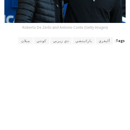
Roberto De Zerbi and Antonio Conte (Getty Images)
Tags:
أليغري
باراتيتشي
دي زيربي
كونتي
ميلان